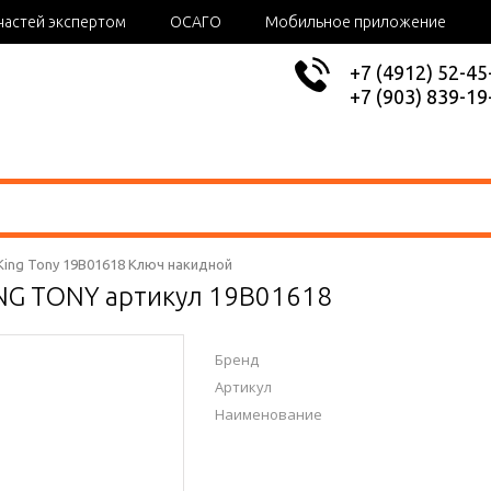
частей экспертом
ОСАГО
Мобильное приложение
+7 (4912) 52-45
+7 (903) 839-19
King Tony 19B01618 Ключ накидной
NG TONY артикул 19B01618
Бренд
Артикул
Наименование