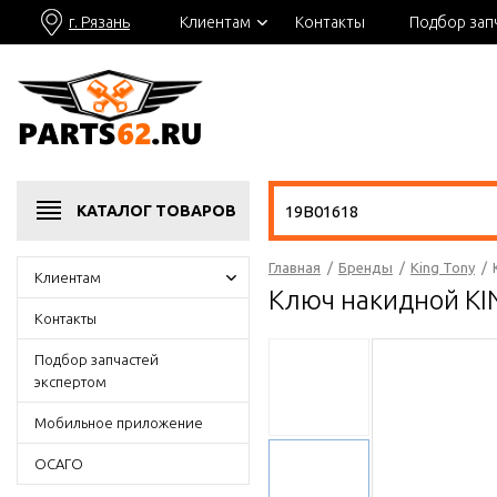
г. Рязань
Клиентам
Контакты
Подбор зап
КАТАЛОГ
ТОВАРОВ
Главная
/
Бренды
/
King Tony
/
Клиентам
Ключ накидной KI
Контакты
Подбор запчастей
экспертом
Мобильное приложение
ОСАГО