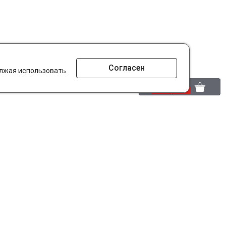
Согласен
олжая использовать
0 шт.
0 р.
то ищут на сайте?
Разработано в
parts-soft.ru