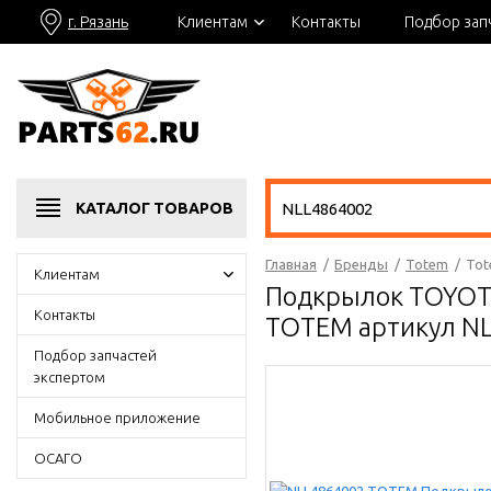
г. Рязань
Клиентам
Контакты
Подбор зап
КАТАЛОГ
ТОВАРОВ
Главная
/
Бренды
/
Totem
/
Tot
Клиентам
Подкрылок TOYOTA
Контакты
TOTEM артикул N
Подбор запчастей
экспертом
Мобильное приложение
ОСАГО