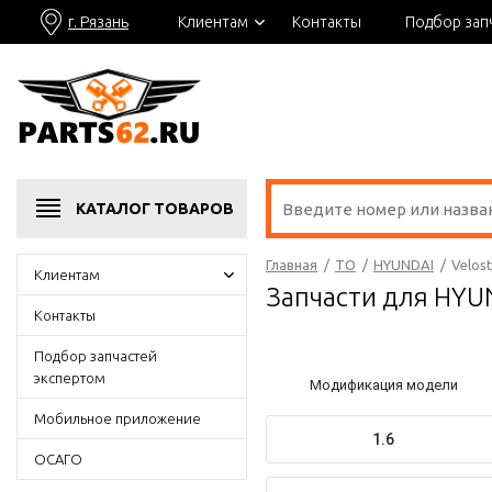
г. Рязань
Клиентам
Контакты
Подбор зап
КАТАЛОГ
ТОВАРОВ
Главная
/
ТО
/
HYUNDAI
/
Velost
Клиентам
Запчасти для HYUN
Контакты
Подбор запчастей
экспертом
Модификация модели
Мобильное приложение
1.6
ОСАГО