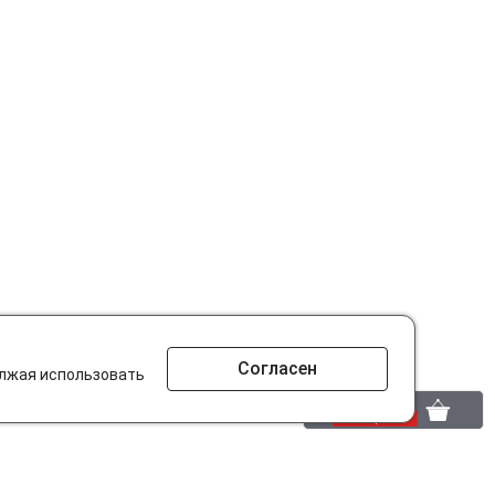
Согласен
олжая использовать
0 шт.
0 р.
то ищут на сайте?