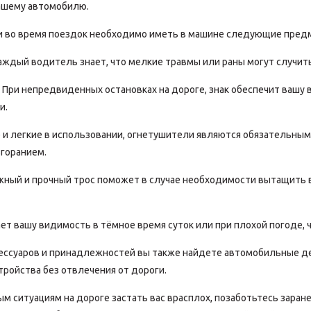
ашему автомобилю.
и во время поездок необходимо иметь в машине следующие пред
ждый водитель знает, что мелкие травмы или раны могут случит
При непредвиденных остановках на дороге, знак обеспечит вашу 
и.
и легкие в использовании, огнетушители являются обязательным
згоранием.
ный и прочный трос поможет в случае необходимости вытащить 
т вашу видимость в тёмное время суток или при плохой погоде, ч
ессуаров и принадлежностей вы также найдете автомобильные д
ройства без отвлечения от дороги.
 ситуациям на дороге застать вас врасплох, позаботьтесь заране