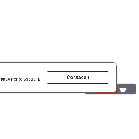
Согласен
олжая использовать
0 шт.
0 р.
то ищут на сайте?