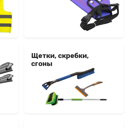
Щетки, скребки,
сгоны