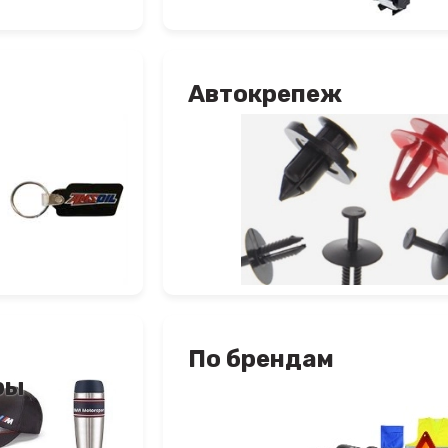
Автокрепеж
По брендам
ры