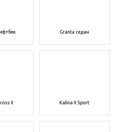
лифтбек
Granta седан
ross II
Kalina II Sport