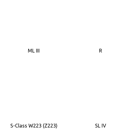
ML III
R
S-Class W223 (Z223)
SL IV