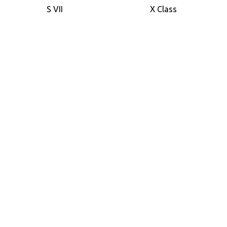
S VII
X Class