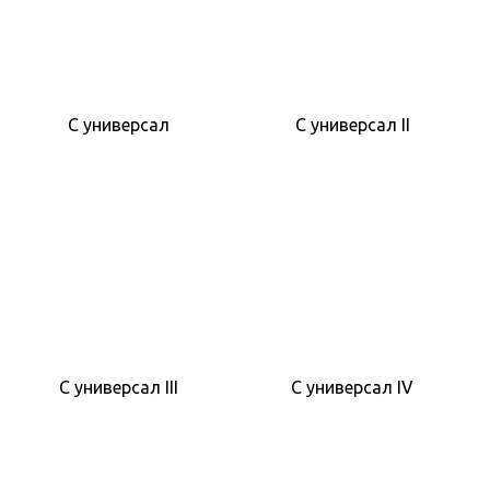
C универсал
C универсал II
C универсал III
C универсал IV