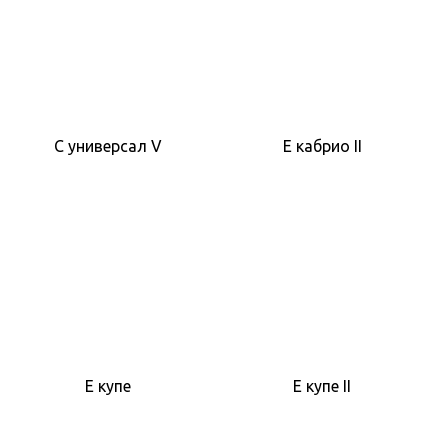
C универсал V
E кабрио II
E купе
E купе II