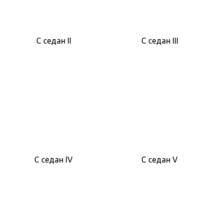
C седан II
C седан III
C седан IV
C седан V