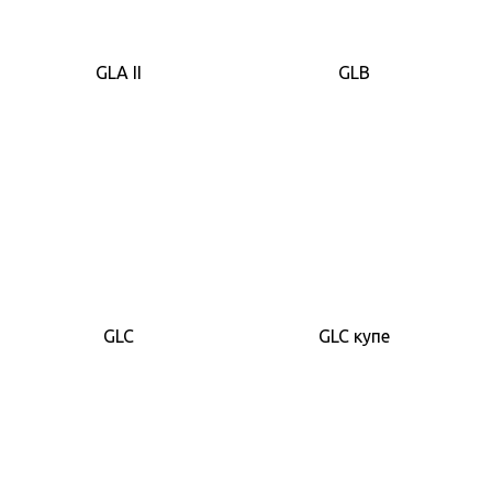
GLA II
GLB
GLC
GLC купе