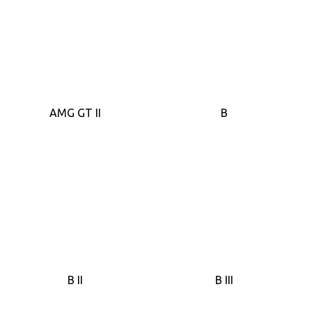
AMG GT II
B
B II
B III