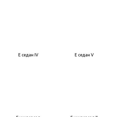
E седан IV
E седан V