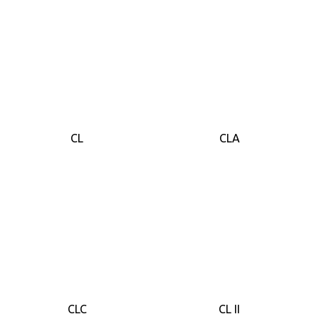
CL
CLA
CLC
CL II