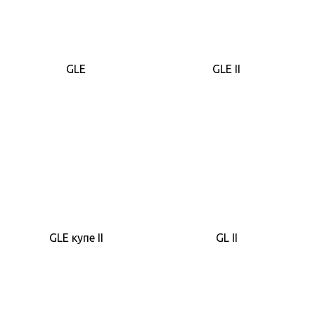
GLE
GLE II
GLE купе II
GL II