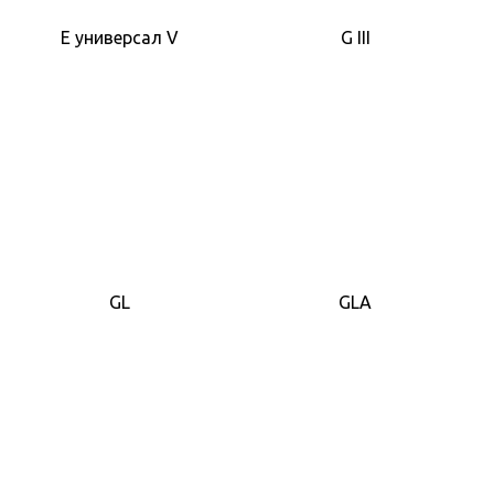
E универсал V
G III
GL
GLA