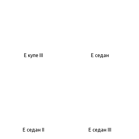
E купе III
E седан
E седан II
E седан III