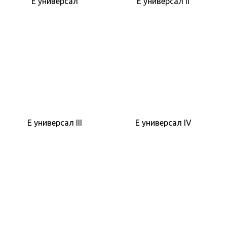
E универсал
E универсал II
E универсал III
E универсал IV