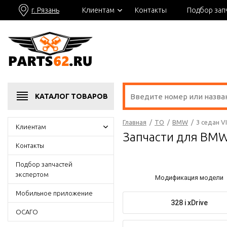
г. Рязань
Клиентам
Контакты
Подбор зап
КАТАЛОГ
ТОВАРОВ
Главная
/
ТО
/
BMW
/
3 седан VI
Клиентам
Запчасти для BMW 
Контакты
Подбор запчастей
экспертом
Модификация модели
Мобильное приложение
328 i xDrive
ОСАГО