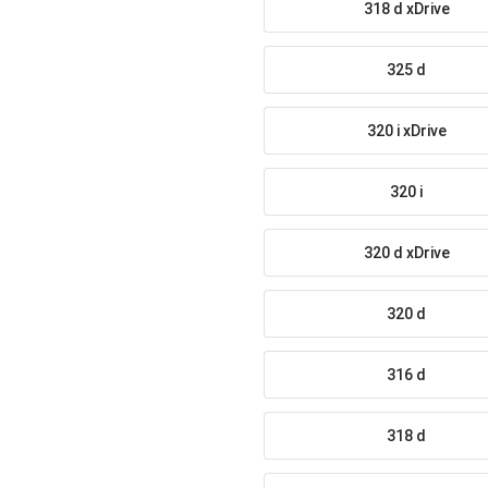
318 d xDrive
325 d
320 i xDrive
320 i
320 d xDrive
320 d
316 d
318 d