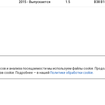
2015 - Выпускается
1.5
B38 B1
исов и анализа посещаемости мы используем файлы cookie. Прод
ов cookie. Подробнее — в нашей
Политике обработки cookie.
тавка и оплата
Мобильное приложение
Ч