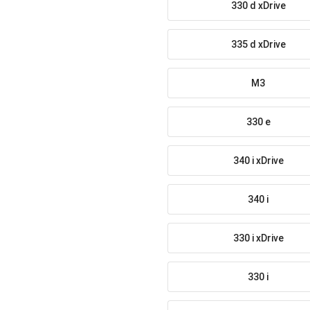
330 d xDrive
335 d xDrive
M3
330 e
340 i xDrive
340 i
330 i xDrive
330 i