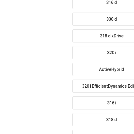
316 d
330 d
318 d xDrive
320 i
ActiveHybrid
320 i EfficientDynamics Edi
316 i
318 d