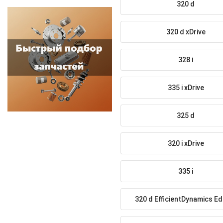
320 d
320 d xDrive
328 i
335 i xDrive
325 d
320 i xDrive
335 i
320 d EfficientDynamics Ed