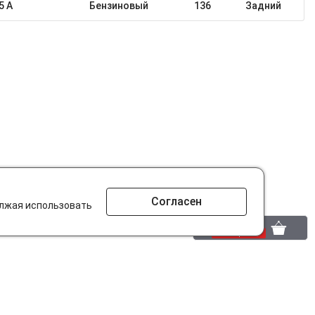
5 A
Бензиновый
136
Задний
Согласен
олжая использовать
0 шт.
0 р.
то ищут на сайте?