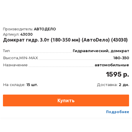
Производитель:
АВТОДЕЛО
Артикул:
43030
Домкрат гидр. 3.0т (180-350 мм) (АвтоDело) (43030)
Тип
Гидравлический, домкрат
Высота,MIN-MAX
180-350
Назначение
автомобильные
Вид
бутылочный
1595 р.
Принцип действия
гидравлический
На складе:
15 шт.
Доставка:
2 дн.
Максимальная нагрузка
3 т
Подробнее