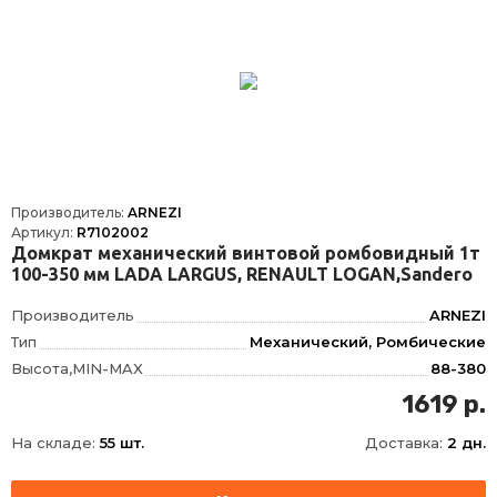
Производитель:
ARNEZI
Артикул:
R7102002
Домкрат механический винтовой ромбовидный 1т
100-350 мм LADA LARGUS, RENAULT LOGAN,Sandero
Производитель
ARNEZI
Тип
Механический, Ромбические
Высота,MIN-MAX
88-380
Конструкция
ромбический
1619 р.
Грузоподъемность
1
На складе:
55 шт.
Доставка:
2 дн.
Высота подхвата
88
Высота подъема
380