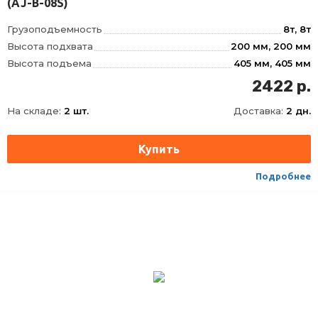
(AJ-B-08S)
Грузоподъемность
8т, 8т
Высота подхвата
200 мм, 200 мм
Высота подъема
405 мм, 405 мм
Ход штока
125 мм, 125 мм
2422 р.
Ход удлинительного винта
80 мм, 80 мм
На складе:
2 шт.
Доставка:
2 дн.
Вес домкрата брутто
5, 3 кг, 5
Тип
Гидравлический
Высота,MIN-MAX
200
Подробнее