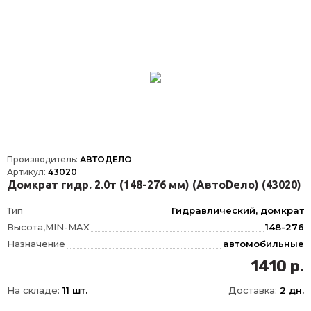
Производитель:
АВТОДЕЛО
Артикул:
43020
Домкрат гидр. 2.0т (148-276 мм) (АвтоDело) (43020)
Тип
Гидравлический, домкрат
Высота,MIN-MAX
148-276
Назначение
автомобильные
Вид
бутылочный
1410 р.
Принцип действия
гидравлический
На складе:
11 шт.
Доставка:
2 дн.
Максимальная нагрузка
2 т