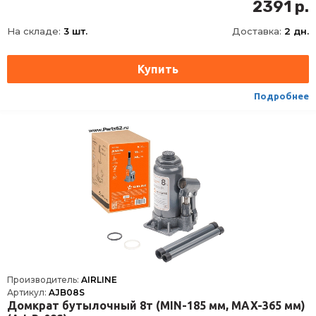
Высота подхвата, мм
194
2391 р.
Высота подъема, мм
372
На складе:
3 шт.
Доставка:
2 дн.
Подробнее
Производитель:
AIRLINE
Артикул:
AJB08S
Домкрат бутылочный 8т (MIN-185 мм, MAX-365 мм)