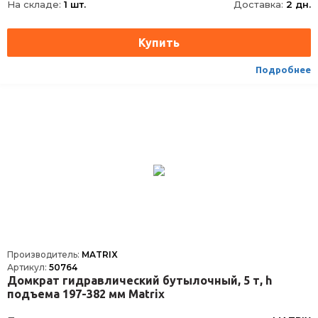
На складе:
1 шт.
Доставка:
2 дн.
Вес домкрата брутто
3, 7 кг, 3
Тип
Гидравлический
Высота,MIN-MAX
195
Подробнее
Производитель:
MATRIX
Артикул:
50764
Домкрат гидравлический бутылочный, 5 т, h
подъема 197-382 мм Matrix