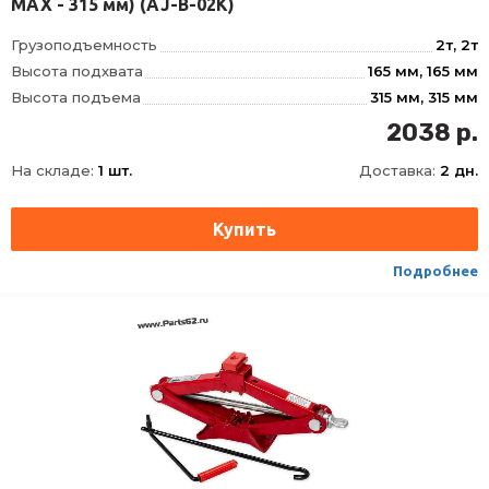
MAX - 315 мм) (AJ-B-02K)
Грузоподъемность
2т, 2т
Высота подхвата
165 мм, 165 мм
Высота подъема
315 мм, 315 мм
Ход штока
90 мм, 90 мм
2038 р.
Ход удлинительного винта
60 мм, 60 мм
На складе:
1 шт.
Доставка:
2 дн.
Вес домкрата брутто
2, 7 кг, 2
Тип
Гидравлический
Высота,MIN-MAX
165
Подробнее