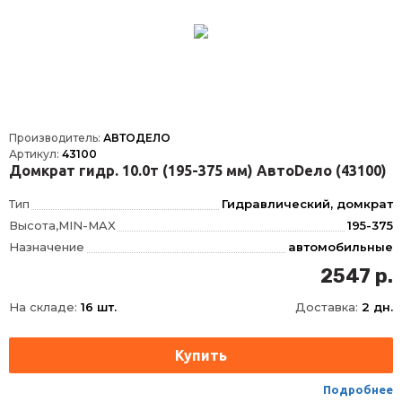
Производитель:
АВТОДЕЛО
Артикул:
43100
Домкрат гидр. 10.0т (195-375 мм) АвтоDело (43100)
Тип
Гидравлический, домкрат
Высота,MIN-MAX
195-375
Назначение
автомобильные
Вид
бутылочный
2547 р.
Принцип действия
гидравлический
На складе:
16 шт.
Доставка:
2 дн.
Максимальная нагрузка
10 т
Подробнее