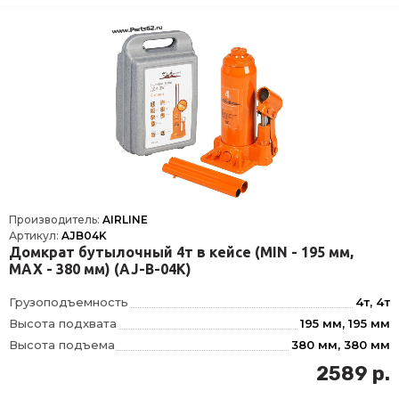
Производитель:
AIRLINE
Артикул:
AJB04K
Домкрат бутылочный 4т в кейсе (MIN - 195 мм,
MAX - 380 мм) (AJ-B-04K)
Грузоподъемность
4т, 4т
Высота подхвата
195 мм, 195 мм
Высота подъема
380 мм, 380 мм
Ход штока
125 мм, 125 мм
2589 р.
Ход удлинительного винта
60 мм, 60 мм