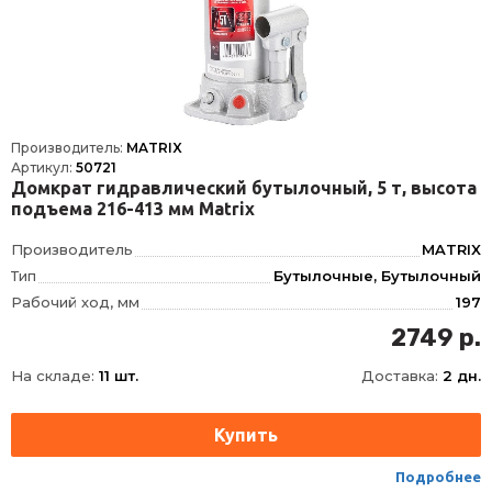
Производитель:
MATRIX
Артикул:
50721
Домкрат гидравлический бутылочный, 5 т, высота
подъема 216-413 мм Matrix
Производитель
MATRIX
Тип
Бутылочные, Бутылочный
Рабочий ход, мм
197
Высота подхвата, мм
216
2749 р.
Высота подъема, мм
413
На складе:
11 шт.
Доставка:
2 дн.
Подробнее