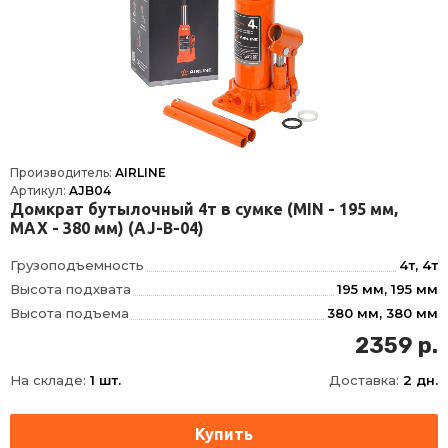
Производитель:
AIRLINE
Артикул:
AJB04
Домкрат бутылочный 4т в сумке (MIN - 195 мм,
MAX - 380 мм) (AJ-B-04)
Грузоподъемность
4т, 4т
Высота подхвата
195 мм, 195 мм
Высота подъема
380 мм, 380 мм
Ход штока
125 мм, 125 мм
2359 р.
Ход удлинительного винта
60 мм, 60 мм
На складе:
1 шт.
Доставка:
2 дн.
Вес домкрата брутто
3, 0 кг, 3
Тип
Гидравлический
Высота,MIN-MAX
195