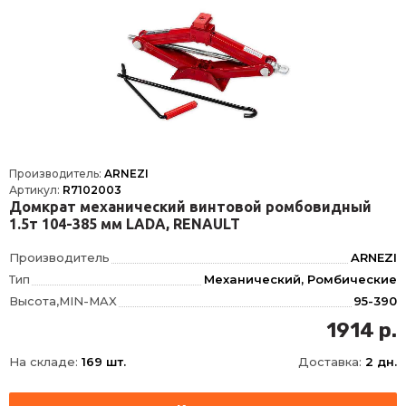
Производитель:
ARNEZI
Артикул:
R7102003
Домкрат механический винтовой ромбовидный
1.5т 104-385 мм LADA, RENAULT
Производитель
ARNEZI
Тип
Механический, Ромбические
Высота,MIN-MAX
95-390
Конструкция
ромбический
1914 р.
Грузоподъемность
1.5
На складе:
169 шт.
Доставка:
2 дн.
Высота подхвата
95
Высота подъема
390