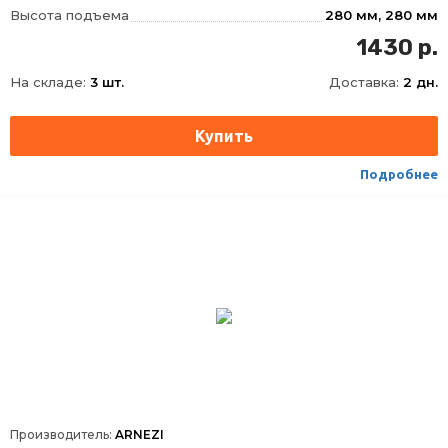
Высота подъема
280 мм, 280 мм
Ход штока
80 мм, 80 мм
1430 р.
Ход удлинительного винта
50 мм, 50 мм
На складе:
3 шт.
Доставка:
2 дн.
Вес домкрата брутто
2, 2 кг, 2
Тип
Гидравлический
Высота,MIN-MAX
150
Подробнее
Производитель:
ARNEZI