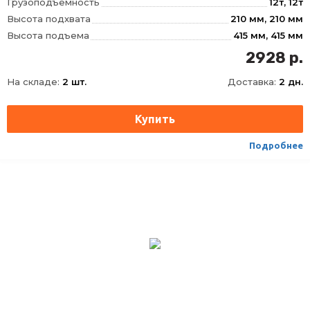
Грузоподъемность
12т, 12т
Высота подхвата
210 мм, 210 мм
Высота подъема
415 мм, 415 мм
Ход штока
125 мм, 125 мм
2928 р.
Ход удлинительного винта
80 мм, 80 мм
На складе:
2 шт.
Доставка:
2 дн.
Вес домкрата брутто
7, 2 кг, 7
Тип
Гидравлический
Высота,MIN-MAX
210
Подробнее