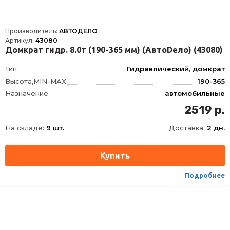
Производитель:
АВТОДЕЛО
Артикул:
43080
Домкрат гидр. 8.0т (190-365 мм) (АвтоDело) (43080)
Тип
Гидравлический, домкрат
Высота,MIN-MAX
190-365
Назначение
автомобильные
Вид
бутылочный
2519 р.
Принцип действия
гидравлический
На складе:
9 шт.
Доставка:
2 дн.
Максимальная нагрузка
8 т
Подробнее