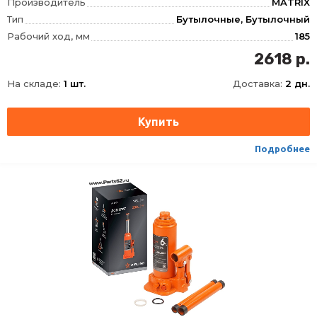
Производитель
MATRIX
Тип
Бутылочные, Бутылочный
Рабочий ход, мм
185
Высота подхвата, мм
197
2618 р.
Высота подъема, мм
382
На складе:
1 шт.
Доставка:
2 дн.
Подробнее