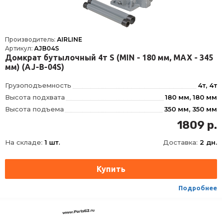
Производитель:
AIRLINE
Артикул:
AJB04S
Домкрат бутылочный 4т S (MIN - 180 мм, MAX - 345
мм) (AJ-B-04S)
Грузоподъемность
4т, 4т
Высота подхвата
180 мм, 180 мм
Высота подъема
350 мм, 350 мм
Ход штока
110 мм, 110 мм
1809 р.
Ход удлинительного винта
60 мм, 60 мм
На складе:
1 шт.
Доставка:
2 дн.
Вес домкрата брутто
3, 3 кг, 3
Тип
Гидравлический
Высота,MIN-MAX
180
Подробнее