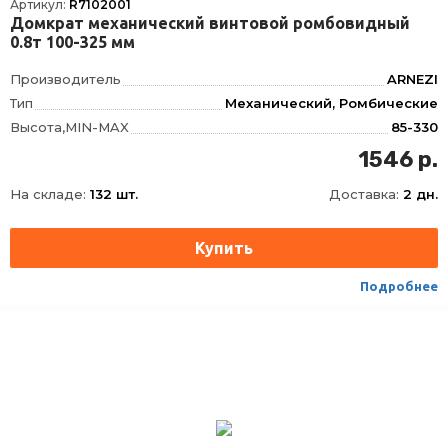
Артикул:
R7102001
Домкрат механический винтовой ромбовидный
0.8т 100-325 мм
Производитель
ARNEZI
Тип
Механический, Ромбические
Высота,MIN-MAX
85-330
Конструкция
ромбический
1546 р.
Грузоподъемность
0.8
На складе:
132 шт.
Доставка:
2 дн.
Высота подхвата
85
Высота подъема
330
Подробнее