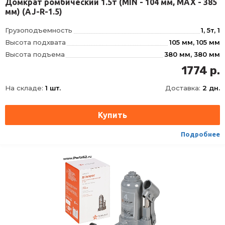
Домкрат ромбический 1.5т (MIN - 104 мм, MAX - 385
мм) (AJ-R-1.5)
Грузоподъемность
1, 5т, 1
Высота подхвата
105 мм, 105 мм
Высота подъема
380 мм, 380 мм
Вес домкрата брутто
2, 7 кг, 2
1774 р.
Тип
Механический
На складе:
1 шт.
Доставка:
2 дн.
Высота,MIN-MAX
105
Подробнее