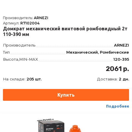
Производитель:
ARNEZI
Артикул:
R7102004
Домкрат механический винтовой ромбовидный 2т
110-390 мм
Производитель
ARNEZI
Тип
Механический, Ромбические
Высота,MIN-MAX
120-395
Конструкция
ромбический
2061 р.
Грузоподъемность
2
На складе:
205 шт.
Доставка:
2 дн.
Высота подхвата
120
Высота подъема
395
Подробнее