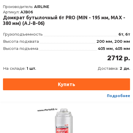
Производитель:
AIRLINE
Артикул:
AJB06
Домкрат бутылочный 6т PRO (MIN - 195 мм, MAX -
380 мм) (AJ-B-06)
Грузоподъемность
6т, 6т
Высота подхвата
200 мм, 200 мм
Высота подъема
405 мм, 405 мм
Ход штока
125 мм, 125 мм
2712 р.
Ход удлинительного винта
80 мм, 80 мм
На складе:
1 шт.
Доставка:
2 дн.
Вес домкрата брутто
4, 7 кг, 4
Тип
Гидравлический
Высота,MIN-MAX
200
Подробнее