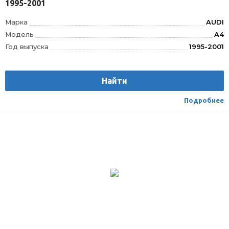
1995-2001
Марка
AUDI
Модель
A4
Год выпуска
1995-2001
Производитель
AUTOLIDER
Вес
1.75
Найти
Материал
Текстиль/Искуственная кожа
Вид транспорта
Легковой
Подробнее