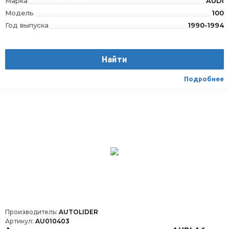
Марка
AUDI
Модель
100
Год выпуска
1990-1994
Производитель
AUTOLIDER
Вес
1.75
Найти
Материал
Текстиль/Искуственная кожа
Вид транспорта
Легковой
Подробнее
Производитель:
AUTOLIDER
Артикул:
AU010403