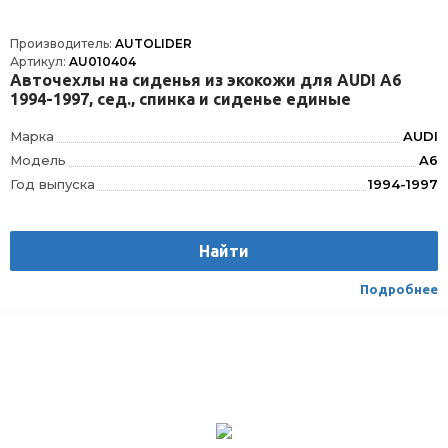
Производитель:
AUTOLIDER
Артикул:
AU010404
Авточехлы на сиденья из экокожи для AUDI А6
1994-1997, сед., спинка и сиденье единые
Марка
AUDI
Модель
A6
Год выпуска
1994-1997
Производитель
AUTOLIDER
Вес
1.75
Найти
Материал
Текстиль/Искуственная кожа
Вид транспорта
Легковой
Подробнее