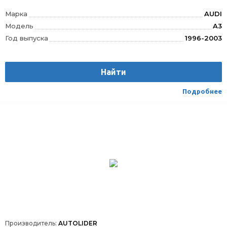
Марка
AUDI
Модель
A3
Год выпуска
1996-2003
Производитель
AUTOLIDER
Вес
1.75
Найти
Материал
Текстиль/Искуственная кожа
Вид транспорта
Легковой
Подробнее
Производитель:
AUTOLIDER