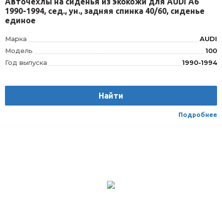
Авточехлы на сиденья из экокожи для AUDI А6
1990-1994, сед., ун., задняя спинка 40/60, сиденье
единое
Марка
AUDI
Модель
100
Год выпуска
1990-1994
Производитель
AUTOLIDER
Вес
1.75
Найти
Материал
Текстиль/Искуственная кожа
Вид транспорта
Легковой
Подробнее