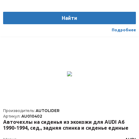
Производитель
AUTOLIDER
Вес
1.75
Найти
Материал
Текстиль/Искуственная кожа
Вид транспорта
Легковой
Подробнее
Производитель:
AUTOLIDER
Артикул:
AU010402
Авточехлы на сиденья из экокожи для AUDI А6
1990-1994, сед., задняя спинка и сиденье единые