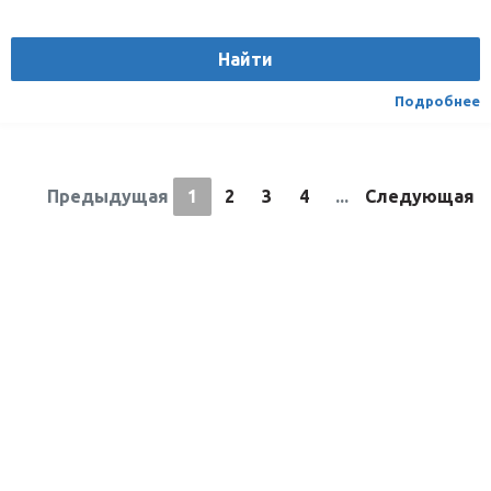
Производитель
AUTOLIDER
Вес
1.75
Найти
Материал
Текстиль/Искуственная кожа
Вид транспорта
Легковой
Подробнее
Предыдущая
1
2
3
4
...
Следующая