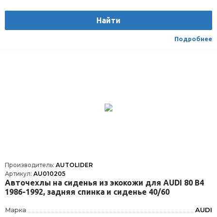
Вес
1.75
Найти
Материал
Текстиль/Искуственная кожа
Вид транспорта
Легковой
Подробнее
Производитель:
AUTOLIDER
Артикул:
AU010205
Авточехлы на сиденья из экокожи для AUDI 80 В4
1986-1992, задняя спинка и сиденье 40/60
Марка
AUDI