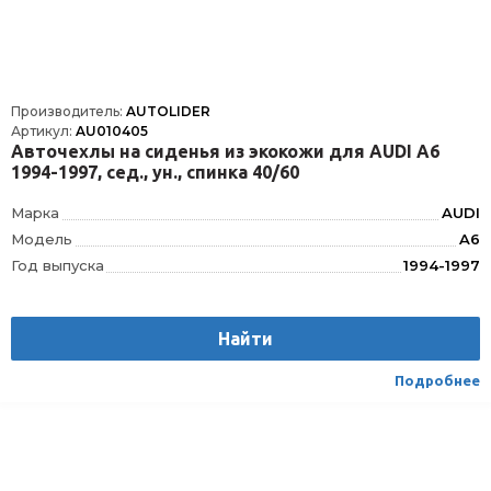
Производитель:
AUTOLIDER
Артикул:
AU010405
Авточехлы на сиденья из экокожи для AUDI А6
1994-1997, сед., ун., спинка 40/60
Марка
AUDI
Модель
A6
Год выпуска
1994-1997
Производитель
AUTOLIDER
Вес
1.75
Найти
Материал
Текстиль/Искуственная кожа
Вид транспорта
Легковой
Подробнее