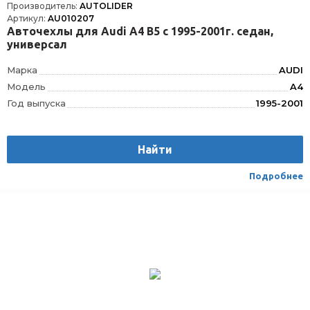
Производитель:
AUTOLIDER
Артикул:
AU010207
Авточехлы для Audi A4 В5 с 1995-2001г. седан,
универсал
Марка
AUDI
Модель
A4
Год выпуска
1995-2001
Производитель
AUTOLIDER
Вес
1.75
Найти
Материал
Текстиль/Искуственная кожа
Вид транспорта
Легковой
Подробнее