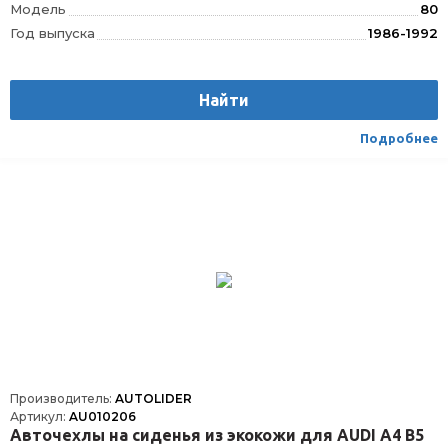
Модель
80
Год выпуска
1986-1992
Производитель
AUTOLIDER
Вес
1.75
Найти
Материал
Текстиль/Искуственная кожа
Вид транспорта
Легковой
Подробнее
Производитель:
AUTOLIDER
Артикул:
AU010206
Авточехлы на сиденья из экокожи для AUDI А4 В5