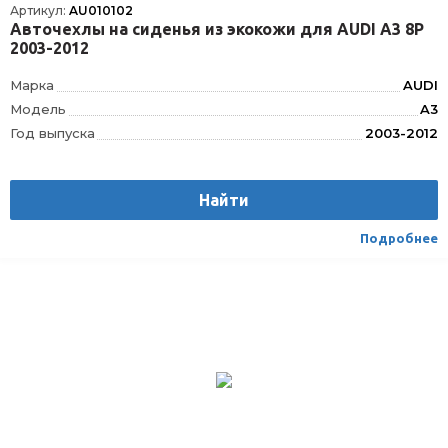
Артикул:
AU010102
Авточехлы на сиденья из экокожи для AUDI А3 8P
2003-2012
Марка
AUDI
Модель
A3
Год выпуска
2003-2012
Производитель
AUTOLIDER
Вес
1.75
Найти
Материал
Текстиль/Искуственная кожа
Вид транспорта
Легковой
Подробнее