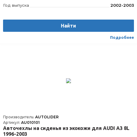
Год выпуска
2002-2003
Производитель
AUTOLIDER
Вес
1.75
Найти
Материал
Текстиль/Искуственная кожа
Вид транспорта
Легковой
Подробнее
Производитель:
AUTOLIDER
Артикул:
AU010101
Авточехлы на сиденья из экокожи для AUDI А3 8L
1996-2003