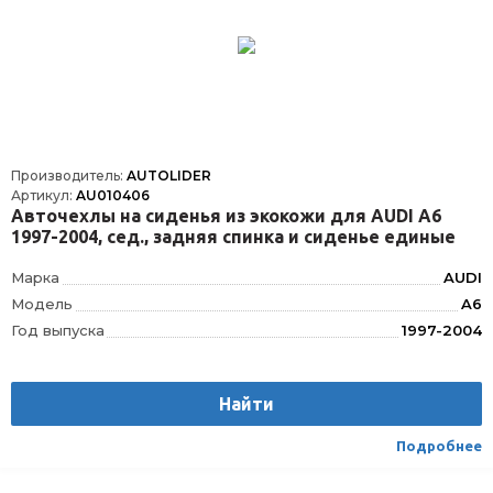
Производитель:
AUTOLIDER
Артикул:
AU010406
Авточехлы на сиденья из экокожи для AUDI А6
1997-2004, сед., задняя спинка и сиденье единые
Марка
AUDI
Модель
A6
Год выпуска
1997-2004
Производитель
AUTOLIDER
Вес
1.75
Найти
Материал
Текстиль/Искуственная кожа
Вид транспорта
Легковой
Подробнее