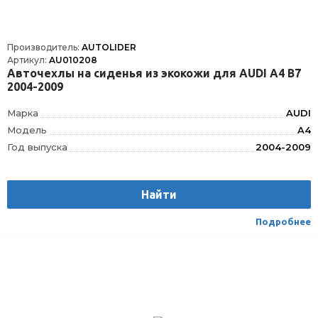
Производитель:
AUTOLIDER
Артикул:
AU010208
Авточехлы на сиденья из экокожи для AUDI А4 В7
2004-2009
Марка
AUDI
Модель
A4
Год выпуска
2004-2009
Производитель
AUTOLIDER
Вес
1.75
Найти
Материал
Текстиль/Искуственная кожа
Вид транспорта
Легковой
Подробнее