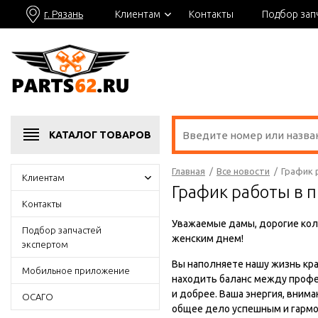
г. Рязань
Клиентам
Контакты
Подбор зап
КАТАЛОГ
ТОВАРОВ
Главная
/
Все новости
/
График 
Клиентам
График работы в 
Контакты
Уважаемые дамы, дорогие кол
Подбор запчастей
женским днем!
экспертом
Вы наполняете нашу жизнь кр
Мобильное приложение
находить баланс между профе
и добрее. Ваша энергия, вним
ОСАГО
общее дело успешным и гарм