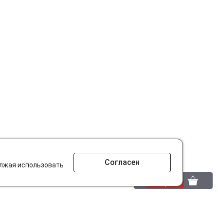
Согласен
олжая использовать
0 шт.
0 р.
то ищут на сайте?