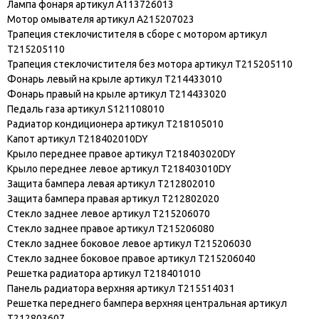
Лампа фонаря артикул A113726013
Мотор омывателя артикул A215207023
Трапеция стеклочистителя в сборе с мотором артикул
T215205110
Трапеция стеклочистителя без мотора артикул T215205110
Фонарь левый на крыле артикул T214433010
Фонарь правый на крыле артикул T214433020
Педаль газа артикул S121108010
Радиатор кондиционера артикул T218105010
Капот артикул T218402010DY
Крыло переднее правое артикул T218403020DY
Крыло переднее левое артикул T218403010DY
Защита бампера левая артикул T212802010
Защита бампера правая артикул T212802020
Стекло заднее левое артикул T215206070
Стекло заднее правое артикул T215206080
Стекло заднее боковое левое артикул T215206030
Стекло заднее боковое правое артикул T215206040
Решетка радиатора артикул T218401010
Панель радиатора верхняя артикул T215514031
Решетка переднего бампера верхняя центральная артикул
T212803607