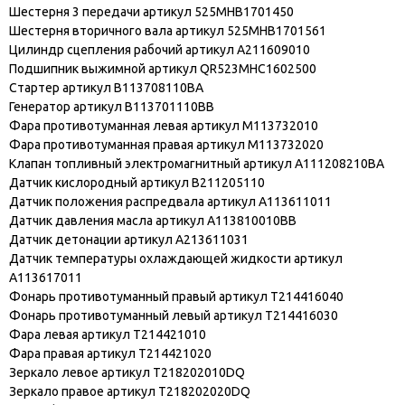
Шестерня 3 передачи артикул 525MHB1701450
Шестерня вторичного вала артикул 525MHB1701561
Цилиндр сцепления рабочий артикул A211609010
Подшипник выжимной артикул QR523MHC1602500
Стартер артикул B113708110BA
Генератор артикул B113701110BB
Фара противотуманная левая артикул M113732010
Фара противотуманная правая артикул M113732020
Клапан топливный электромагнитный артикул A111208210BA
Датчик кислородный артикул B211205110
Датчик положения распредвала артикул A113611011
Датчик давления масла артикул A113810010BB
Датчик детонации артикул A213611031
Датчик температуры охлаждающей жидкости артикул
A113617011
Фонарь противотуманный правый артикул T214416040
Фонарь противотуманный левый артикул T214416030
Фара левая артикул T214421010
Фара правая артикул T214421020
Зеркало левое артикул T218202010DQ
Зеркало правое артикул T218202020DQ