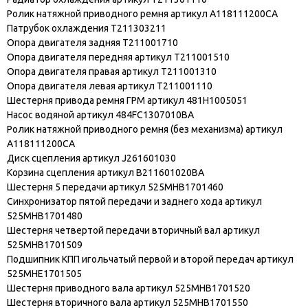
Ролик натяжной приводного ремня артикул A118111200CA
Патрубок охлаждения T211303211
Опора двигателя задняя T211001710
Опора двигателя передняя артикул T211001510
Опора двигателя правая артикул T211001310
Опора двигателя левая артикул T211001110
Шестерня привода ремня ГРМ артикул 481H1005051
Насос водяной артикул 484FC1307010BA
Ролик натяжной приводного ремня (без механизма) артикул
A118111200CA
Диск сцепления артикул J261601030
Корзина сцепления артикул B211601020BA
Шестерня 5 передачи артикул 525MHB1701460
Синхронизатор пятой передачи и заднего хода артикул
525MHB1701480
Шестерня четвертой передачи вторичный вал артикул
525MHB1701509
Подшипник КПП игольчатый первой и второй передач артикул
525MHE1701505
Шестерня приводного вала артикул 525MHB1701520
Шестерня вторичного вала артикул 525MHB1701550