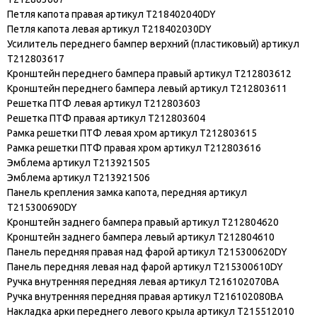
Петля капота правая артикул T218402040DY
Петля капота левая артикул T218402030DY
Усилитель переднего бампер верхний (пластиковый) артикул
T212803617
Кронштейн переднего бампера правый артикул T212803612
Кронштейн переднего бампера левый артикул T212803611
Решетка ПТФ левая артикул T212803603
Решетка ПТФ правая артикул T212803604
Рамка решетки ПТФ левая хром артикул T212803615
Рамка решетки ПТФ правая хром артикул T212803616
Эмблема артикул T213921505
Эмблема артикул T213921506
Панель крепления замка капота, передняя артикул
T215300690DY
Кронштейн заднего бампера правый артикул T212804620
Кронштейн заднего бампера левый артикул T212804610
Панель передняя правая над фарой артикул T215300620DY
Панель передняя левая над фарой артикул T215300610DY
Ручка внутренняя передняя левая артикул T216102070BA
Ручка внутренняя передняя правая артикул T216102080BA
Накладка арки переднего левого крыла артикул T215512010