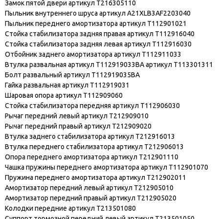
Замок пятой двери артикул T216305110
Пыльник внутреннего шруса артикул A21XLB3AF2203040
Пыльник переднего амортизатора артикул T112901021
Стойка стабилизатора задняя правая артикул T112916040
Стойка стабилизатора задняя левая артикул T112916030
Отбойник заднего амортизатора артикул T112911033
Втулка развальная артикул T112919033BA артикул T113301311
Болт развальный артикул T112919035BA
Гайка развальная артикул T112919031
Шаровая опора артикул T112909060
Стойка стабилизатора передняя артикул T112906030
Рычаг передний левый артикул T212909010
Рычаг передний правый артикул T212909020
Втулка заднего стабилизатора артикул T212916013
Втулка переднего стабилизатора артикул T212906013
Опора переднего амортизатора артикул T212901110
Чашка пружины переднего амортизатора артикул T112901070
Пружина переднего амортизатора артикул T212902011
Амортизатор передний левый артикул T212905010
Амортизатор передний правый артикул T212905020
Колодки передние артикул T213501080
Суппорт тормозной передний левый артикул T213501050