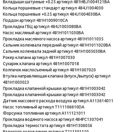
Вкладыши шатунные +0.25 артикул 481HBJ1004121BA
Кольца поршневые стандарт артикул 484J1004030
Кольца поршневые +0.25 артикул 484J1004030BA
Поддон артикул 481H1009010CA
Прокладка ГБЦ артикул 484J1003080BA
Насос масляный артикул 481H1011030BA
Прокладка масляного насоса артикул 481H1011035
Сальник коленвала передний артикул 481H1011020BA
Сальник коленвала задний артикул 481H1005030BA
Рокер клапана артикул 481H1007030
Сухарик клапана артикул 481H1007018
Колпачок маслосъемный артикул 481H1007020
Втулка направляющая клапана (впуск./выпуск) артикул
481H1003023
Прокладка клапанной крышки артикул 481H1003042
Прокладка клапанной крышки артикул 481H1003042
Датчик массового расхода воздуха артикул A113614011
Насос топливный артикул T111106610DA
Форсунка топливная артикул A111121011
Прокладка водяного насоса артикул 484FC1307041
Прокладка термостата артикул 481H1306056
Радиатор охлаждения артикул T211301110