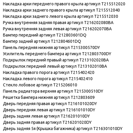
Накладка арки переднего правого крыла артикул T215512020
Накладка арки заднего правого крыла артикул T215512040
Накладка арки заднего левого крыла артикул T215512030
Ручка внутренняя задняя правая артикул T216202080BA
Ручка внутренняя задняя левая артикул T216202070BA
Бампер передний артикул T212803601DQ
Бампер задний артикул T212804601DQ
Панель передняя нижняя артикул T215300570DY
Усилитель переднего бампера артикул T212803700DY
Подкрылок передний правый артикул T213102020BA
Подкрылок передний левый артикул T213102010BA
Накладка правого порога артикул T215402420
Накладка левого порога артикул T215402410
Стекло лобовое артикул T215206010
Панель радиатора верхняя артикул T215300510DY
Решетка бампера нижняя артикул T212803609
Дверь передняя правая артикул T216101020DY
Дверь передняя левая артикул T216101010DY
Дверь задняя левая артикул T216201010DY
Дверь задняя правая артикул T216201020DY
Дверь задняя 5я (Крышка багажника) артикул T216301010DY