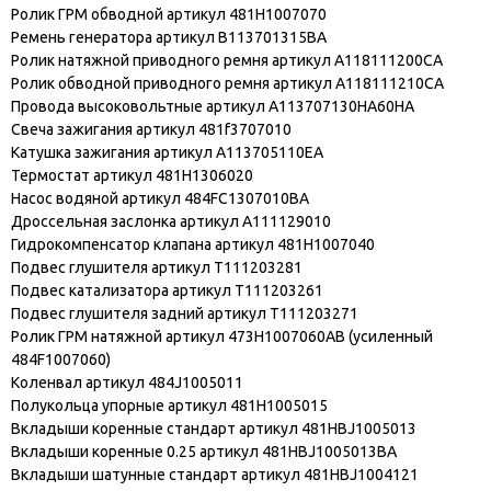
Ролик ГРМ обводной артикул 481H1007070
Ремень генератора артикул B113701315BA
Ролик натяжной приводного ремня артикул A118111200CA
Ролик обводной приводного ремня артикул A118111210CA
Провода высоковольтные артикул A113707130HA60HA
Свеча зажигания артикул 481f3707010
Катушка зажигания артикул A113705110EA
Термостат артикул 481H1306020
Насос водяной артикул 484FC1307010BA
Дроссельная заслонка артикул A111129010
Гидрокомпенсатор клапана артикул 481H1007040
Подвес глушителя артикул T111203281
Подвес катализатора артикул T111203261
Подвес глушителя задний артикул T111203271
Ролик ГРМ натяжной артикул 473H1007060AB (усиленный
484F1007060)
Коленвал артикул 484J1005011
Полукольца упорные артикул 481H1005015
Вкладыши коренные стандарт артикул 481HBJ1005013
Вкладыши коренные 0.25 артикул 481HBJ1005013BA
Вкладыши шатунные стандарт артикул 481HBJ1004121