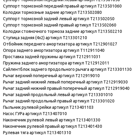
Суппорт тормозной передний правый артикул T213501060
Колодки тормозные задние артикул T213502080
Суппорт тормозной задний левый артикул T213502050
Суппорт тормозной задний правый артикул T213502060
Колодки стояночного тормоза задние артикул T213502210
Ступица задняя (4х2) артикул T213301210
Отбойник переднего амортизатора артикул T212901027
Опора заднего амортизатора артикул T112911040
Проставка задней пружины артикул T212911031
Пружина заднего амортизатора артикул T212912011
Сайлентблок заднего продольного рычага артикул T213301130
Рычаг верхний поперечный артикул T212919010
Рычаг задний нижний левый поперечный артикул T212919030
Рычаг задний нижний правый поперечный артикул T212919040
Рычаг задний продольный левый артикул T213301010
Рычаг задний продольный правый артикул T213301020
Пыльник рулевой рейки артикул T213401103
Насос ГУРа артикул T213407010
Наконечник рулевой левый артикул T213401330
Наконечник рулевой правый артикул T213401430
Рулевая тяга артикул T213401310