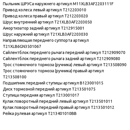
Пыльник ШРУСа наружнего артикул M11XLB3AF2203111F
Привод колеса левый артикул T212203010
Привод колеса правый артикул T212203020
Шрус внутренний артикул T21XLB3AF2203050
Амортизатор задний артикул T212915001
Шрус наружний артикул T21XLB3AF2203030
Направляющая переднего суппорта артикул
T21XLB6GN3501067
Сайлентблок переднего рычага передний артикул T212909070
Сайлентблок переднего рычага задний артикул T212909080
Трос стояночного тормоза (ручника) левый артикул T213508090
Трос стояночного тормоза (ручника) правый артикул
T213508100
Подшипник передний ступицы артикул B123001015
Диск тормозной передний артикул T213501075
Cтупица передняя артикул T213001017
Кулак поворотный передний левый артикул T213501011
Кулак поворотный передний правый артикул T213501012
Рейка рулевая артикул T213401010BB