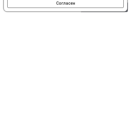
Согласен
0 шт.
0 р.
Как сделать заказ
Доставка и оплата
Мобильное приложение
Что ищут на сайте?