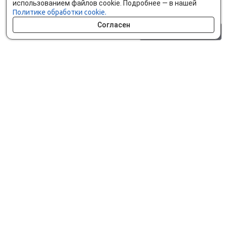
использованием файлов cookie. Подробнее — в нашей
Политике обработки cookie.
Согласен
0 шт.
0 р.
Как сделать заказ
Доставка и оплата
Мобильное приложение
Что ищут на сайте?