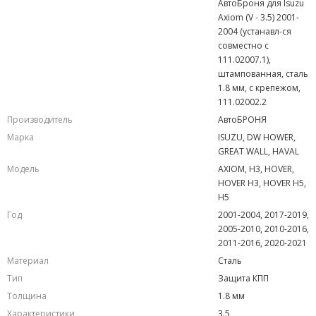
АвтоБроня для Isuzu
Axiom (V - 3.5) 2001-
2004 (устанавл-ся
совместно с
111.02007.1),
штампованная, сталь
1.8 мм, с крепежом,
111.02002.2
Производитель
АвтоБРОНЯ
Марка
ISUZU, DW HOWER,
GREAT WALL, HAVAL
Модель
AXIOM, H3, HOVER,
HOVER H3, HOVER H5,
H5
Год
2001-2004, 2017-2019,
2005-2010, 2010-2016,
2011-2016, 2020-2021
Материал
Сталь
Тип
Защита КПП
Толщина
1.8 мм
Характеристики
3.5