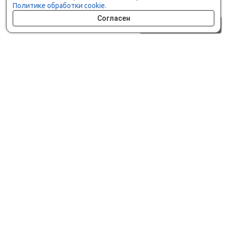
Политике обработки cookie.
Согласен
0 шт.
0 р.
Как сделать заказ
Доставка и оплата
Мобильное приложение
Что ищут на сайте?