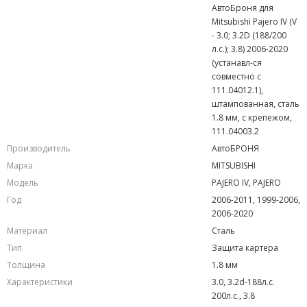
АвтоБроня для
Mitsubishi Pajero IV (V
- 3.0; 3.2D (188/200
л.с.); 3.8) 2006-2020
(устанавл-ся
совместно с
111.04012.1),
штампованная, сталь
1.8 мм, с крепежом,
111.04003.2
Производитель
АвтоБРОНЯ
Марка
MITSUBISHI
Модель
PAJERO IV, PAJERO
Год
2006-2011, 1999-2006,
2006-2020
Материал
Сталь
Тип
Защита картера
Толщина
1.8 мм
Характеристики
3.0, 3.2d-188л.с.
200л.с., 3.8