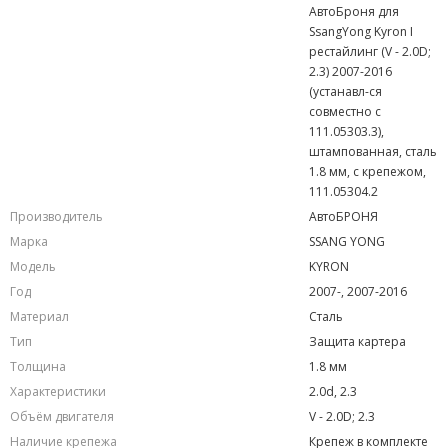
АвтоБроня для
SsangYong Kyron I
рестайлинг (V - 2.0D;
2.3) 2007-2016
(устанавл-ся
совместно с
111.05303.3),
штампованная, сталь
1.8 мм, с крепежом,
111.05304.2
Производитель
АвтоБРОНЯ
Марка
SSANG YONG
Модель
KYRON
Год
2007-, 2007-2016
Материал
Сталь
Тип
Защита картера
Толщина
1.8 мм
Характеристики
2.0d, 2.3
Объём двигателя
V - 2.0D; 2.3
Наличие крепежа
Крепеж в комплекте