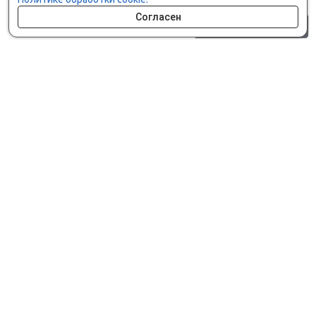
Согласен
0 шт.
0 р.
Как сделать заказ
Доставка и оплата
Мобильное приложение
Что ищут на сайте?