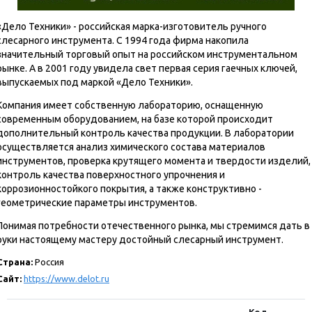
«Дело Техники» - российская марка-изготовитель ручного
слесарного инструмента. С 1994 года фирма накопила
значительный торговый опыт на российском инструментальном
рынке. А в 2001 году увидела свет первая серия гаечных ключей,
выпускаемых под маркой «Дело Техники».
Компания имеет собственную лабораторию, оснащенную
современным оборудованием, на базе которой происходит
дополнительный контроль качества продукции. В лаборатории
осуществляется анализ химического состава материалов
инструментов, проверка крутящего момента и твердости изделий,
контроль качества поверхностного упрочнения и
коррозионностойкого покрытия, а также конструктивно -
геометрические параметры инструментов.
Понимая потребности отечественного рынка, мы стремимся дать в
руки настоящему мастеру достойный слесарный инструмент.
Страна:
Россия
Сайт:
https://www.delot.ru
Код