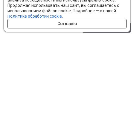
анализа посещаемости мы используем файлы cookie.
Продолжая использовать наш сайт, вы соглашаетесь с
использованием файлов cookie. Подробнее — в нашей
Политике обработки cookie.
Согласен
0 шт.
0 р.
Как сделать заказ
Доставка и оплата
Мобильное приложение
Что ищут на сайте?