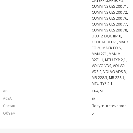
CATERPILLAR ECF-2,
CUMMINS CES 200 71,
CUMMINS CES 200 72,
CUMMINS CES 200 76,
CUMMINS CES 200 77,
CUMMINS CES 200 78,
DEUTZ DQC III-10,
GLOBAL DLD-1, MACK
EO-M, MACK EO N,
MAN 271, MAN M
3271-1, MTU TYP 2,1,
VOLVO VDS, VOLVO
VDS-2, VOLVO VDS-3,
MB 228.3, MB 228.1,
MTU TYP 2.1
API
CI-4, SL
ACEA
E7
Состав
Полусинтетическое
Объем
5