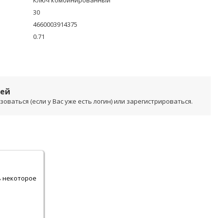
Ключ комбинированный
30
4660003914375
0.71
лей
ваться (если у Вас уже есть логин) или зарегистрироваться.
.
ь некоторое