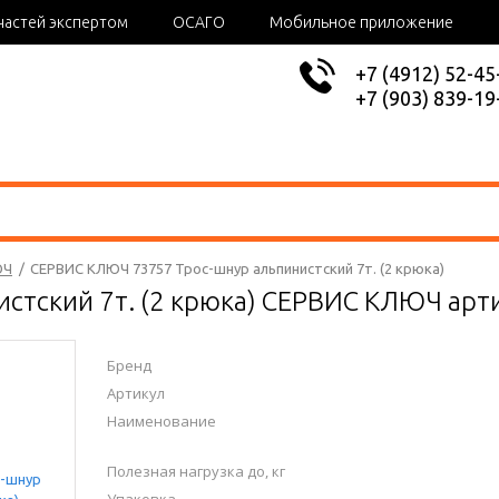
частей экспертом
ОСАГО
Мобильное приложение
+7 (4912) 52-45
+7 (903) 839-19
ЮЧ
/
СЕРВИС КЛЮЧ 73757 Трос-шнур альпинистский 7т. (2 крюка)
истский 7т. (2 крюка) СЕРВИС КЛЮЧ арт
Бренд
Артикул
Наименование
Полезная нагрузка до, кг