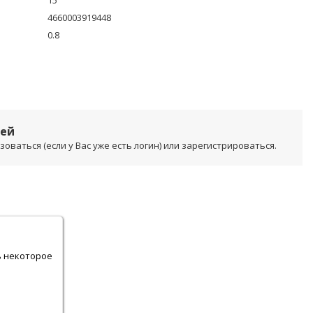
15
4660003919448
0.8
лей
ваться (если у Вас уже есть логин) или зарегистрироваться.
.
ь некоторое