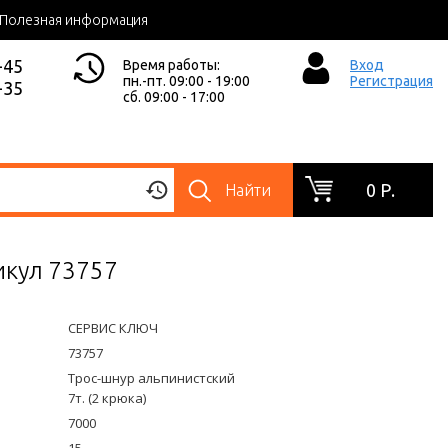
Полезная информация
-45
Время работы:
Вход
пн.-пт. 09:00 - 19:00
Регистрация
-35
сб. 09:00 - 17:00
0 Р.
Найти
икул 73757
СЕРВИС КЛЮЧ
73757
Трос-шнур альпинистский
7т. (2 крюка)
7000