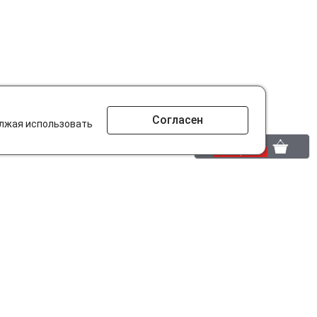
Согласен
олжая использовать
0 шт.
0 р.
то ищут на сайте?
Разработано в
parts-soft.ru