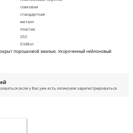
совковая
стандартная
металл
пластик
20,5
0.568 кг
 покрыт порошковой эмалью. Укороченный нейлоновый
лей
ваться (если у Вас уже есть логин) или зарегистрироваться.
.