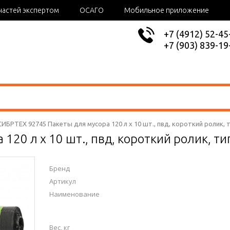
частей экспертом
ОСАГО
Мобильное приложение
+7 (4912) 52-45
+7 (903) 839-19
СИБРТЕХ 92745 Пакеты для мусора 120 л x 10 шт., пвд, короткий ролик, 
 120 л x 10 шт., пвд, короткий ролик, т
Бренд
Артикул
Наименование
Вес, кг