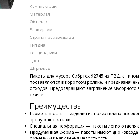
Комплектация
Материал
Объем, л.
Размер, мм
Страна производства
Тип дна
Толщина, мкм
Цвет
Штрихкод
Пакеты для мусора Сибртех 92745 из ПВД, с типом 
поставляются в коротком ролике, и предназначен
отходов. Предотвращают загрязнение мусорного в
офисе.
Преимущества
Герметичность — изделия из полиэтилена высоког
пропускают запахи.
Специальная перфорация — пакеты легко отделяют
Продуманная форма — пакеты имеют дно «звезда»
объему без нарушения целостности.