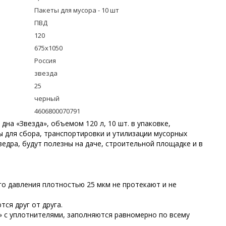
Пакеты для мусора - 10 шт
ПВД
120
675x1050
Россия
звезда
25
черный
4606800070791
дна «Звезда», объемом 120 л, 10 шт. в упаковке,
ы для сбора, транспортировки и утилизации мусорных
едра, будут полезны на даче, строительной площадке и в
о давления плотностью 25 мкм не протекают и не
ся друг от друга.
 с уплотнителями, заполняются равномерно по всему