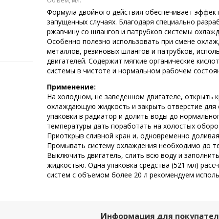
Объем, мл.
Формула двойного действия обеспечивает эффек
запущенных случаях. Благодаря специально разраб
ржавчину со шлангов и патрубков системы охлажд
Особенно полезно использовать при смене охлажд
металлов, резиновых шлангов и патрубков, испо
двигателей. Содержит мягкие органические кисло
системы в чистоте и нормальном рабочем состоя
Применение:
На холодном, не заведенном двигателе, открыть 
охлаждающую жидкость и закрыть отверстие для с
упаковки в радиатор и долить воды до нормальног
температуры дать поработать на холостых оборота
Приоткрыв сливной кран и, одновременно доливая 
Промывать систему охлаждения необходимо до тех
Выключить двигатель, слить всю воду и заполни
жидкостью. Одна упаковка средства (521 мл) рас
систем с объемом более 20 л рекомендуем использ
Информация для покупате