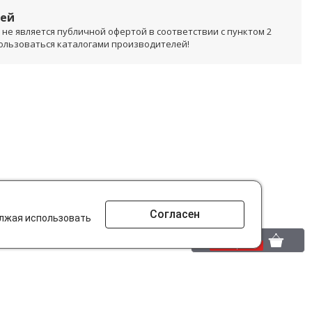
лей
не является публичной офертой в соответствии с пунктом 2
пользоваться каталогами производителей!
Согласен
олжая использовать
0 шт.
0 р.
то ищут на сайте?