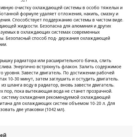
521
тивную очистку охлаждающей системы в особо тяжелых и
отанной формуле удаляет отложения, накипь, смазку и
ения. Способствует поддержанию системы в чистом виде.
ающей жидкости. Безопасна для алюминия и других
льзуемых в охлаждающих системах современных
ты. Безопасный способ под- держания охлаждающей
нии.
крышку радиатора или расширительного бачка, слить
лива. Энергично встряхнуть флакон. Залить содержимое
о уровня. Завести двигатель. По достижении рабочей
х 10-30 минут, затем заглушить и остудить двигатель.
из шланга воду в радиатор, вновь завести двигатель.
 пор, пока вытекающая вода не станет прозрачной.
ть систему охлаждения рекомендуемой охлаждающей
считана для охлаждающих систем объемом 10-20 л. Для
овать две упаковки (1042 мл).
лей