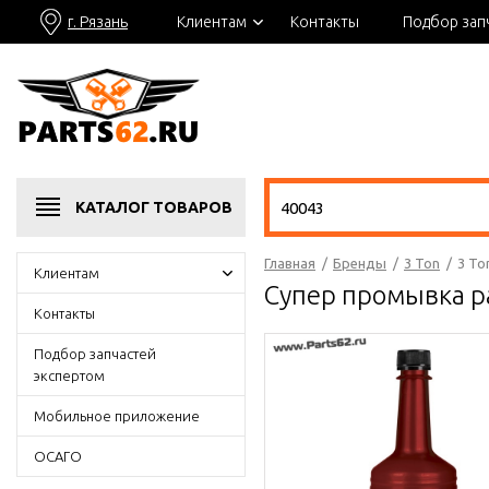
г. Рязань
Клиентам
Контакты
Подбор зап
КАТАЛОГ
ТОВАРОВ
Главная
/
Бренды
/
3 Ton
/
3 To
Клиентам
Супер промывка р
Контакты
Подбор запчастей
экспертом
Мобильное приложение
ОСАГО