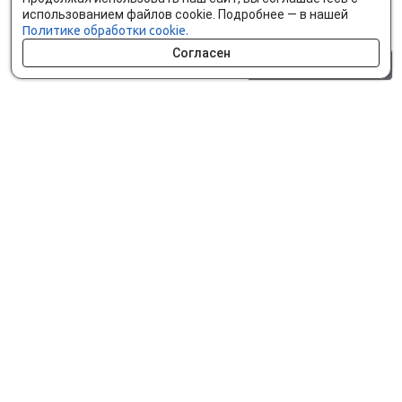
использованием файлов cookie. Подробнее — в нашей
Политике обработки cookie.
Согласен
0 шт.
0 р.
Как сделать заказ
Доставка и оплата
Мобильное приложение
Что ищут на сайте?