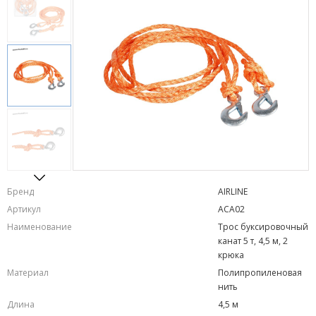
Бренд
AIRLINE
Артикул
ACA02
Наименование
Трос буксировочный
канат 5 т, 4,5 м, 2
крюка
Материал
Полипропиленовая
нить
Длина
4,5 м