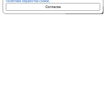
Политике обработки cookie.
Согласен
0 шт.
0 р.
Как сделать заказ
Доставка и оплата
Мобильное приложение
Что ищут на сайте?