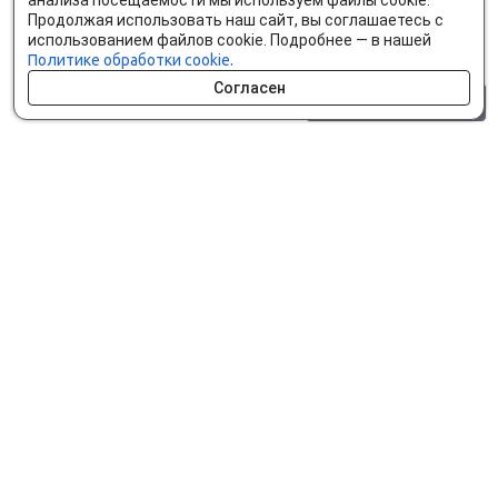
анализа посещаемости мы используем файлы cookie.
Продолжая использовать наш сайт, вы соглашаетесь с
использованием файлов cookie. Подробнее — в нашей
Политике обработки cookie.
Согласен
0 шт.
0 р.
Как сделать заказ
Доставка и оплата
Мобильное приложение
Что ищут на сайте?