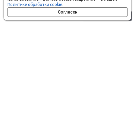
Политике обработки cookie.
Согласен
0 шт.
0 р.
Как сделать заказ
Доставка и оплата
Мобильное приложение
Что ищут на сайте?