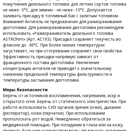
помутнения дизельного топлива: для летних сортов топлива
не ниже -5°С, для зимних - не ниже -15°С. Допускается
заливать присадку в топливный бак с залитым топливом.
Внимание! Антигель не предназначен для размораживания
дизтоплива. Для размораживания дизтоплива рекомендуем
использовать «Размораживатель дизельного топлива
ASTROhim» (Арт. AC193). Присадка сохраняет текучесть во
флаконе до -36°С. При более низких температурах
загустевает, но при отогревании сохраняет свои свойства.
Эффективность присадки напрямую зависит от
фракционного состава дизтоплива. Увеличение
концентрации антигеля не приводит к значительному
снижению предельной температуры фильтруемости и
температуры застывания дизтоплива.
Меры безопасности
Беречь от источников воспламенения, нагревания, искр и
открытого огня. Беречь от статического электричества. При
работе использовать СИЗ органов зрения (очки), дыхания
(респиратор), кожи (перчатки). При использовании
прополоскать рот водой. Немедленно обратиться за
медицинской помощью. При попадании в глаза или на кожу,
промыть большим количеством воды. Не вдыхать испарения.