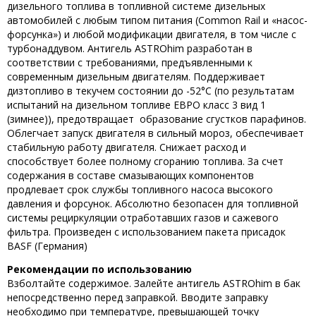
дизельного топлива в топливной системе дизельных
автомобилей с любым типом питания (Common Rail и «насос-
форсунка») и любой модификации двигателя, в том числе с
турбонаддувом. Антигель ASTROhim разработан в
соответствии с требованиями, предъявленными к
современным дизельным двигателям. Поддерживает
дизтопливо в текучем состоянии до -52°С (по результатам
испытаний на дизельном топливе ЕВРО класс 3 вид 1
(зимнее)), предотвращает образование сгустков парафинов.
Облегчает запуск двигателя в сильный мороз, обеспечивает
стабильную работу двигателя. Снижает расход и
способствует более полному сгоранию топлива. За счет
содержания в составе смазывающих компонентов
продлевает срок службы топливного насоса высокого
давления и форсунок. Абсолютно безопасен для топливной
системы рециркуляции отработавших газов и сажевого
фильтра. Произведен с использованием пакета присадок
BASF (Германия)
Рекомендации по использованию
Взболтайте содержимое. Залейте антигель ASTROhim в бак
непосредственно перед заправкой. Вводите заправку
необходимо при температуре, превышающей точку