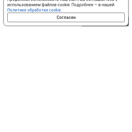
использованием файлов cookie. Подробнее — в нашей
Политике обработки cookie.
Согласен
0 шт.
0 р.
Как сделать заказ
Доставка и оплата
Мобильное приложение
Что ищут на сайте?