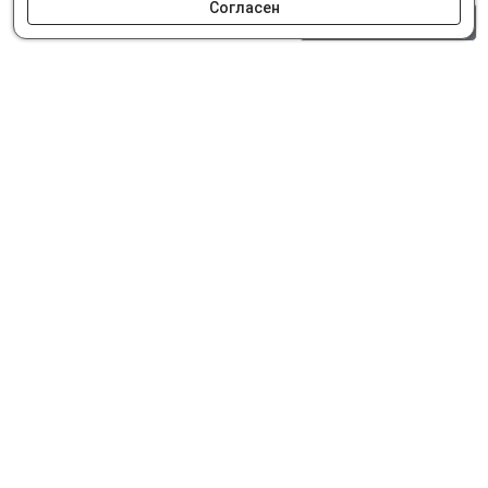
Согласен
0 шт.
0 р.
Как сделать заказ
Доставка и оплата
Мобильное приложение
Что ищут на сайте?
© Интернет-магазин автозапчастей Parts62.ru 2026