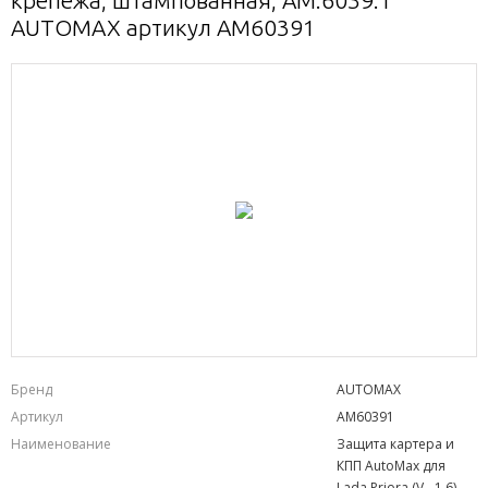
крепежа, штампованная, AM.6039.1
AUTOMAX артикул AM60391
Бренд
AUTOMAX
Артикул
AM60391
Наименование
Защита картера и
КПП AutoMax для
Lada Priora (V - 1.6)