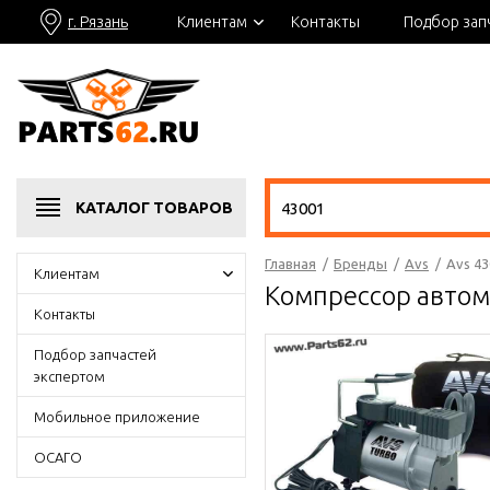
г. Рязань
Клиентам
Контакты
Подбор зап
КАТАЛОГ
ТОВАРОВ
Главная
/
Бренды
/
Avs
/
Avs 4
Клиентам
Компрессор автом
Контакты
Подбор запчастей
экспертом
Мобильное приложение
ОСАГО