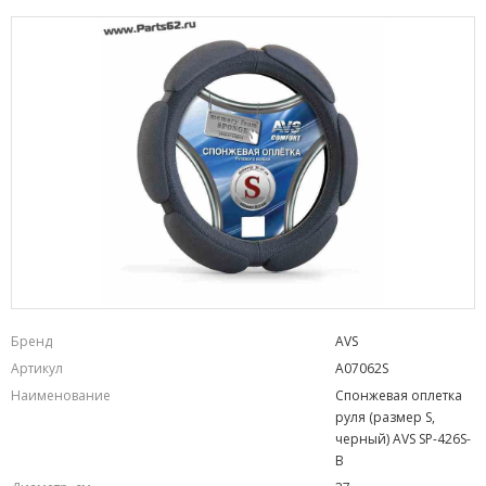
Бренд
AVS
Артикул
A07062S
Наименование
Спонжевая оплетка
руля (размер S,
черный) AVS SP-426S-
B