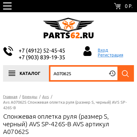
0 Р.
+7 (4912) 52-45-45
Вход
Регистрация
+7 (903) 839-19-35
КАТАЛОГ
Главная
/
Бренды
/
Avs
/
Avs A07062S Спонжевая оплетка руля (размер S, черный) AVS SP-
426S-B
Спонжевая оплетка руля (размер S,
черный) AVS SP-426S-B AVS артикул
A07062S