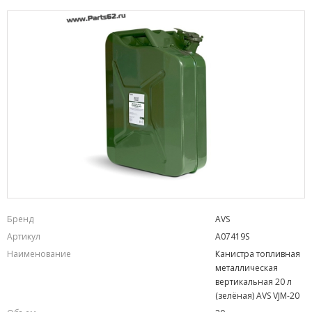
Бренд
AVS
Артикул
A07419S
Наименование
Канистра топливная
металлическая
вертикальная 20 л
(зелёная) AVS VJM-20