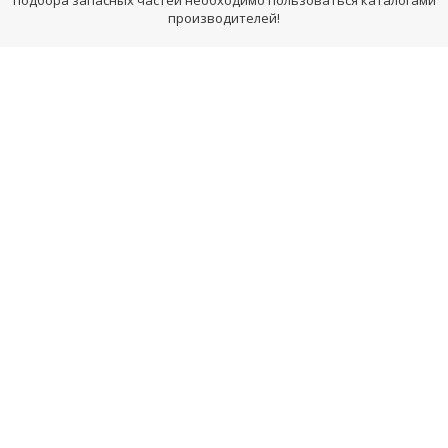
подбора запасных частей необходимо пользоваться каталогами
производителей!