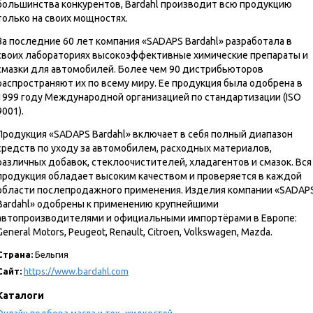
большинства конкурентов, Bardahl производит всю продукцию
только на своих мощностях.
За последние 60 лет компания «SADAPS Bardahl» разработала в
своих лабораториях высокоэффективные химические препараты и
смазки для автомобилей. Более чем 90 дистрибьюторов
распространяют их по всему миру. Ее продукция была одобрена в
1999 году Международной организацией по стандартизации (ISO
9001).
Продукция «SADAPS Bardahl» включает в себя полный диапазон
средств по уходу за автомобилем, расходных материалов,
различных добавок, стеклоочистителей, хладагентов и смазок. Вся
продукция обладает высоким качеством и проверяется в каждой
области послепродажного применения. Изделия компании «SADAP
Bardahl» одобрены к применению крупнейшими
автопроизводителями и официальными импортёрами в Европе:
General Motors, Peugeot, Renault, Citroen, Volkswagen, Mazda.
Страна:
Бельгия
Сайт:
https://www.bardahl.com
Каталоги