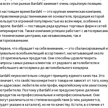
на всех этих рынках Bardahl занимает очень серьёзную позицию.
В настоящее время Bardahl — это крупная химическая компания,
управляемая родственниками её основателя, продукция которой
пользуется огромной популярностью во всём мире, особенно в
Европе. Bardahl — поставщик ряда крупных торговых фирм и сетей
гипермаркетов. Также компания успешно работает с автосервисам
и техническими центрами, как независимыми, так и
авторизованными.
Первое, что обращает на себя внимание, — это сбалансированный и
буквально всеобъемлющий ассортимент, насчитывающий около
220 оригинальных продуктов. Они способны удовлетворить
запросы самых разных клиентов: от рядового автолюбителя и
небольшого автосервиса до автомобильного концерна.
Bardahl неукоснительно следует принципу единого качества. Это
означает, что свойства конкретного товара не зависят от того, кому
он адресован: любителю или профи, европейскому или азиатскому
потребителю. Поэтому у Bardahl и не предусмотрено деление
продуктов на профессиональные и непрофессиональные. Они
могут различаться по степени воздействия (о чем, разумеется,
будет указано в каталоге), но не по качеству. Кстати, в отличие от