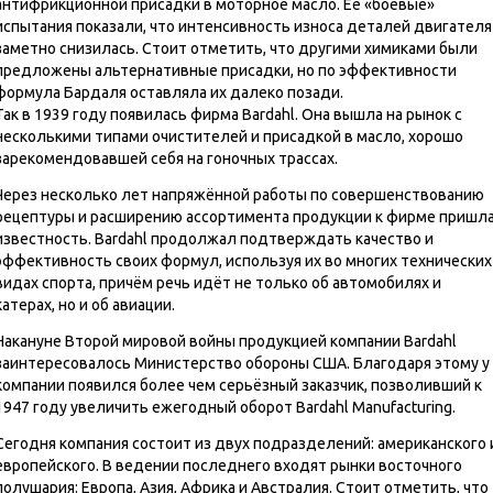
антифрикционной присадки в моторное масло. Её «боевые»
испытания показали, что интенсивность износа деталей двигателя
заметно снизилась. Стоит отметить, что другими химиками были
предложены альтернативные присадки, но по эффективности
формула Бардаля оставляла их далеко позади.
Так в 1939 году появилась фирма Bardahl. Она вышла на рынок с
несколькими типами очистителей и присадкой в масло, хорошо
зарекомендовавшей себя на гоночных трассах.
Через несколько лет напряжённой работы по совершенствованию
рецептуры и расширению ассортимента продукции к фирме пришл
известность. Bardahl продолжал подтверждать качество и
эффективность своих формул, используя их во многих технических
видах спорта, причём речь идёт не только об автомобилях и
катерах, но и об авиации.
Накануне Второй мировой войны продукцией компании Bardahl
заинтересовалось Министерство обороны США. Благодаря этому у
компании появился более чем серьёзный заказчик, позволивший к
1947 году увеличить ежегодный оборот Bardahl Manufacturing.
Сегодня компания состоит из двух подразделений: американского 
европейского. В ведении последнего входят рынки восточного
полушария: Европа, Азия, Африка и Австралия. Стоит отметить, что