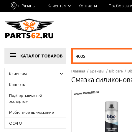
г. Рязань
Клиентам
Контакты
Подбор зап
КАТАЛОГ
ТОВАРОВ
Главная
/
Бренды
/
Bibicare
/
Bi
Клиентам
Смазка силиконова
Контакты
Подбор запчастей
экспертом
Мобильное приложение
ОСАГО