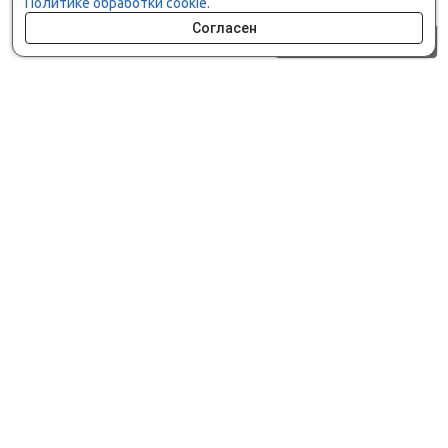
Политике обработки cookie.
Согласен
0 шт.
0 р.
Как сделать заказ
Доставка и оплата
Мобильное приложение
Что ищут на сайте?