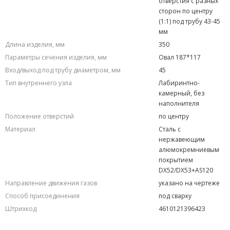
отверстия с разных
сторон по центру
(1:1) под трубу 43-45
мм
Длина изделия, мм
350
Параметры сечения изделия, мм
Овал 187*117
Вход/выход под трубу диаметром, мм
45
Тип внутреннего узла
Лабиринтно-
камерный, без
наполнителя
Положение отверстий
по центру
Материал
Сталь с
нержавеющим
алюмокремниевым
покрытием
DX52/DX53+AS120
Направление движения газов
указано на чертеже
Способ присоединения
под сварку
Штрихкод
4610121396423