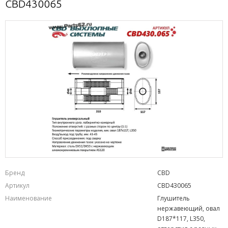
CBD430065
Бренд
CBD
Артикул
CBD430065
Наименование
Глушитель
нержавеющий, овал
D187*117, L350,