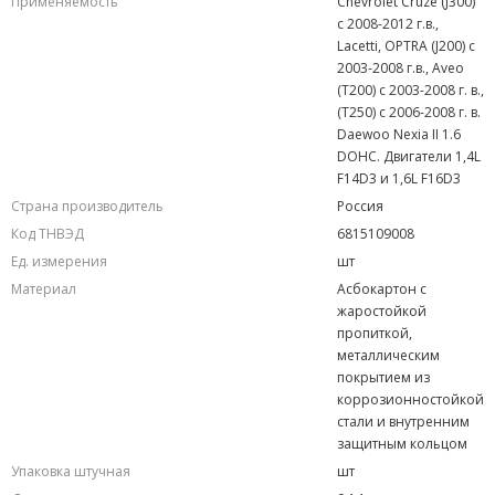
Применяемость
Chevrolet Cruze (J300)
с 2008-2012 г.в.,
Lacetti, OPTRA (J200) с
2003-2008 г.в., Aveo
(T200) с 2003-2008 г. в.,
(T250) с 2006-2008 г. в.
Daewoo Nexia II 1.6
DOHC. Двигатели 1,4L
F14D3 и 1,6L F16D3
Страна производитель
Россия
Код ТНВЭД
6815109008
Ед. измерения
шт
Материал
Асбокартон с
жаростойкой
пропиткой,
металлическим
покрытием из
коррозионностойкой
стали и внутренним
защитным кольцом
Упаковка штучная
шт