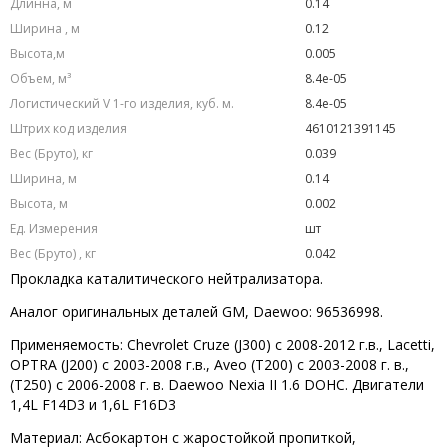
Длинна, м
0.14
Ширина , м
0.12
Высота,м
0.005
Объем, м³
8.4e-05
Логистический V 1-го изделия, куб. м.
8.4e-05
Штрих код изделия
4610121391145
Вес (Бруто), кг
0.039
Ширина, м
0.14
Высота, м
0.002
Ед. Измерения
шт
Вес (Бруто) , кг
0.042
Прокладка каталитического нейтрализатора.
Аналог оригинальных деталей GM, Daewoo: 96536998.
Применяемость: Chevrolet Cruze (J300) с 2008-2012 г.в., Lacetti,
OPTRA (J200) с 2003-2008 г.в., Aveo (T200) с 2003-2008 г. в.,
(T250) с 2006-2008 г. в. Daewoo Nexia II 1.6 DOHC. Двигатели
1,4L F14D3 и 1,6L F16D3
Материал: Асбокартон с жаростойкой пропиткой,