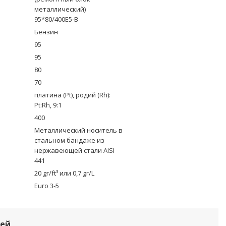
металлический)
95*80/400Е5-B
Бензин
95
95
80
70
платина (Pt), родий (Rh):
Pt:Rh, 9:1
400
Металлический носитель в
стальном бандаже из
нержавеющей стали AISI
441
20 gr/ft³ или 0,7 gr/L
Euro 3-5
лей