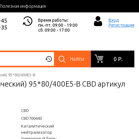
Полезная информация
-45
Время работы:
Вход
пн.-пт. 09:00 - 19:00
Регистрация
-35
сб. 09:00 - 17:00
0 Р.
Найти
ий) 95*80/400Е5-B
ческий) 95*80/400Е5-B CBD артикул
CBD
CBD700440
Каталитический
нейтрализатор
(ремонтный блок-