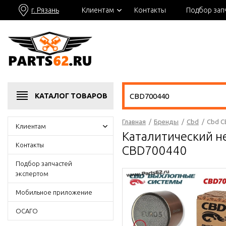
г. Рязань
Клиентам
Контакты
Подбор зап
КАТАЛОГ
ТОВАРОВ
Главная
/
Бренды
/
Cbd
/
Cbd C
Клиентам
Каталитический н
Контакты
CBD700440
Подбор запчастей
экспертом
Мобильное приложение
ОСАГО