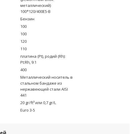
металлический)
100*120/400Е5-B
Бензин
100
100
120
110
платина (Pt), родий (Rh):
Pt:Rh, 9:1
400
Металлический носитель в
стальном бандаже из
нержавеющей стали AISI
441
20 gr/ft³ или 0,7 gr/L
Euro 3-5
лей