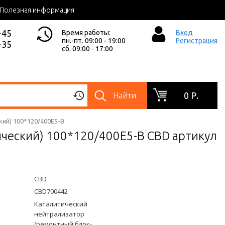
Полезная информация
-45
Время работы:
Вход
пн.-пт. 09:00 - 19:00
Регистрация
-35
сб. 09:00 - 17:00
0 Р.
Найти
ий) 100*120/400Е5-B
ческий) 100*120/400Е5-B CBD артикул
CBD
CBD700442
Каталитический
нейтрализатор
(ремонтный блок-