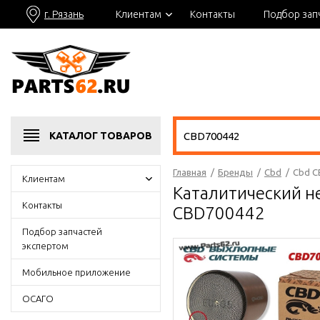
г. Рязань
Клиентам
Контакты
Подбор зап
КАТАЛОГ
ТОВАРОВ
Главная
/
Бренды
/
Cbd
/
Cbd C
Клиентам
Каталитический н
Контакты
CBD700442
Подбор запчастей
экспертом
Мобильное приложение
ОСАГО