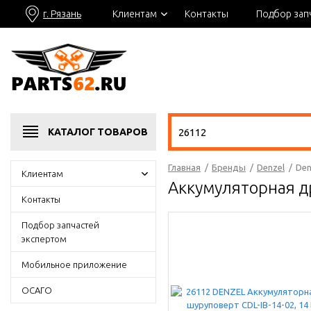
г. Рязань
Клиентам
Контакты
Подбор зап
КАТАЛОГ
ТОВАРОВ
Главная
/
Бренды
/
Denzel
/
Den
Клиентам
Аккумуляторная др
Контакты
Подбор запчастей
экспертом
Мобильное приложение
ОСАГО