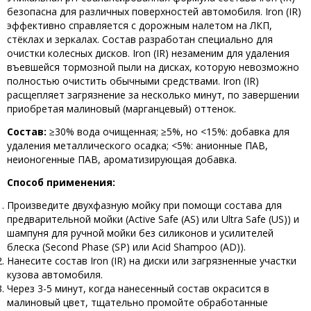
безопасна для различных поверхностей автомобиля. Iron (IR)
эффективно справляется с дорожным налетом на ЛКП,
стёклах и зеркалах. Состав разработан специально для
очистки колесных дисков. Iron (IR) незаменим для удаления
въевшейся тормозной пыли на дисках, которую невозможно
полностью очистить обычными средствами. Iron (IR)
расщепляет загрязнение за несколько минут, по завершении
приобретая малиновый (марганцевый) оттенок.
Состав:
≥30% вода очищенная; ≥5%, но <15%: добавка для
удаления металлического осадка; <5%: анионные ПАВ,
неионогенные ПАВ, ароматизирующая добавка.
Способ применения:
Произведите двухфазную мойку при помощи состава для
предварительной мойки (Active Safe (AS) или Ultra Safe (US)) и
шампуня для ручной мойки без силиконов и усилителей
блеска (Second Phase (SP) или Acid Shampoo (AD)).
Нанесите состав Iron (IR) на диски или загрязненные участки
кузова автомобиля.
Через 3-5 минут, когда нанесенный состав окрасится в
малиновый цвет, тщательно промойте обработанные