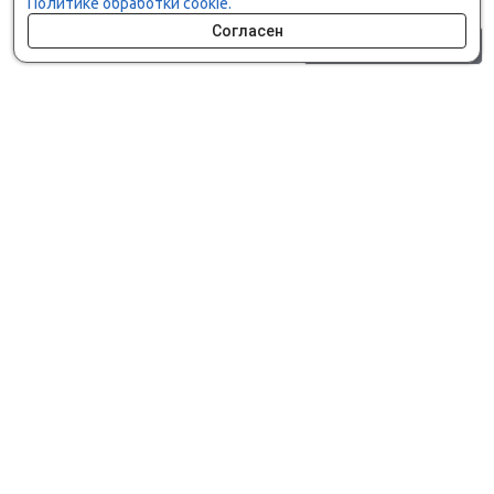
Политике обработки cookie.
Согласен
0 шт.
0 р.
Как сделать заказ
Доставка и оплата
Мобильное приложение
Что ищут на сайте?