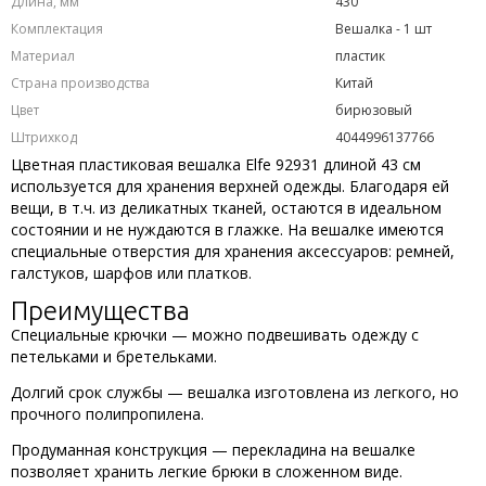
Длина, мм
430
Комплектация
Вешалка - 1 шт
Материал
пластик
Страна производства
Китай
Цвет
бирюзовый
Штрихкод
4044996137766
Цветная пластиковая вешалка Elfe 92931 длиной 43 см
используется для хранения верхней одежды. Благодаря ей
вещи, в т.ч. из деликатных тканей, остаются в идеальном
состоянии и не нуждаются в глажке. На вешалке имеются
специальные отверстия для хранения аксессуаров: ремней,
галстуков, шарфов или платков.
Преимущества
Специальные крючки — можно подвешивать одежду с
петельками и бретельками.
Долгий срок службы — вешалка изготовлена из легкого, но
прочного полипропилена.
Продуманная конструкция — перекладина на вешалке
позволяет хранить легкие брюки в сложенном виде.