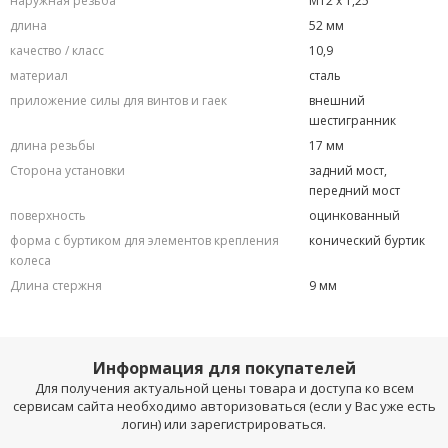
наружная резьба
M12 x 1,25
длина
52 мм
качество / класс
10,9
материал
сталь
приложение силы для винтов и гаек
внешний
шестигранник
длина резьбы
17 мм
Сторона установки
задний мост,
передний мост
поверхность
оцинкованный
форма с буртиком для элементов крепления
конический буртик
колеса
Длина стержня
9 мм
Информация для покупателей
Для получения актуальной цены товара и доступа ко всем
сервисам сайта необходимо авторизоваться (если у Вас уже есть
логин) или зарегистрироваться.