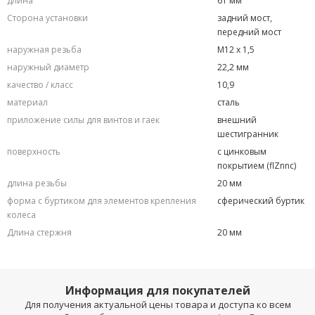
длина
61 мм
Сторона установки
задний мост,
передний мост
наружная резьба
M12 x 1,5
наружный диаметр
22,2 мм
качество / класс
10,9
материал
сталь
приложение силы для винтов и гаек
внешний
шестигранник
поверхность
с цинковым
покрытием (flZnnc)
длина резьбы
20 мм
форма с буртиком для элементов крепления
сферический буртик
колеса
Длина стержня
20 мм
Информация для покупателей
Для получения актуальной цены товара и доступа ко всем