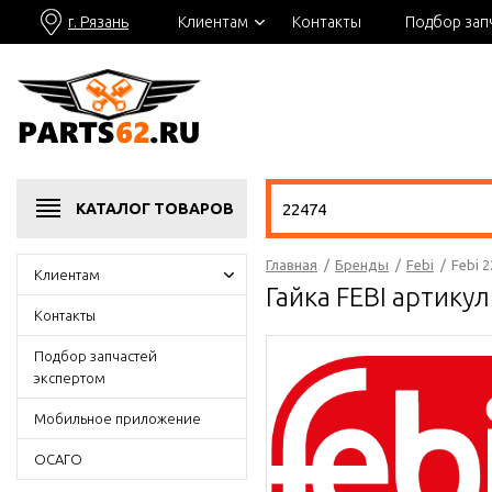
г. Рязань
Клиентам
Контакты
Подбор зап
КАТАЛОГ
ТОВАРОВ
Главная
/
Бренды
/
Febi
/
Febi 
Клиентам
Гайка FEBI артику
Контакты
Подбор запчастей
экспертом
Мобильное приложение
ОСАГО