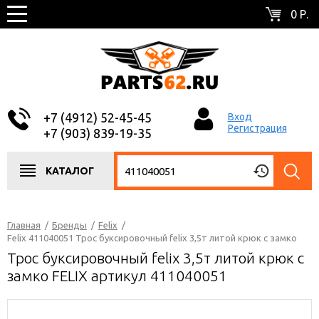
0 Р.
+7 (4912) 52-45-45
Вход
Регистрация
+7 (903) 839-19-35
КАТАЛОГ
Главная
/
Бренды
/
Felix
/
Felix 411040051 Трос буксировочный felix 3,5т литой крюк с замко
Трос буксировочный felix 3,5т литой крюк с
замко FELIX артикул 411040051