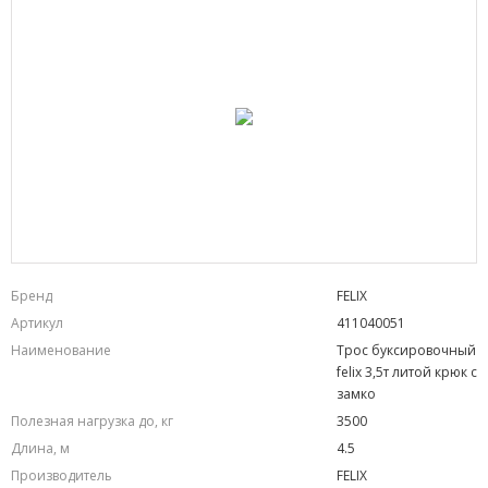
Бренд
FELIX
Артикул
411040051
Наименование
Трос буксировочный
felix 3,5т литой крюк с
замко
Полезная нагрузка до, кг
3500
Длина, м
4.5
Производитель
FELIX